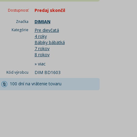
Predaj skončil
Dostupnosť
DIMIAN
Značka
Kategórie
Pre dievčatá
4 roky
Bábiky bábätká
7 rokov
8 rokov
»
viac
DIM BD1603
Kód výrobcu
100 dní na vrátenie tovaru