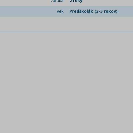
záruka
2 roky
Vek
Predškolák (3-5 rokov)