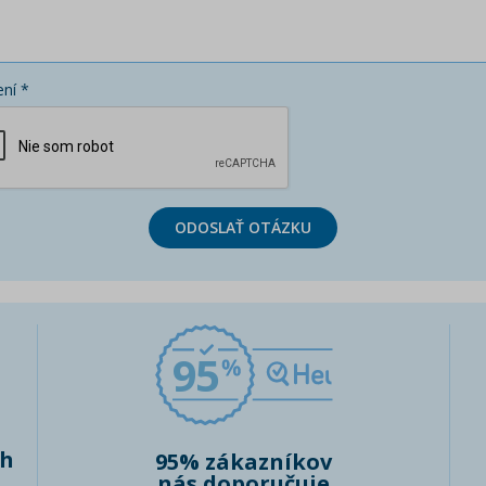
ní *
ODOSLAŤ OTÁZKU
95
ch
95% zákazníkov
nás doporučuje