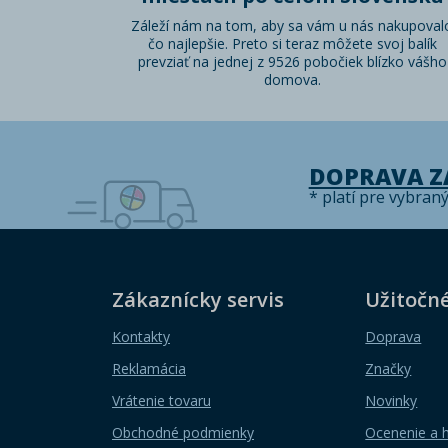
Záleží nám na tom, aby sa vám u nás nakupoval
čo najlepšie. Preto si teraz môžete svoj balík
prevziať na jednej z 9526 pobočiek blízko vášho
domova.
DOPRAVA 
* platí pre vybran
Zákaznícky servis
Užitočn
Kontakty
Doprava
Reklamácia
Značky
Vrátenie tovaru
Novinky
Obchodné podmienky
Ocenenie a 