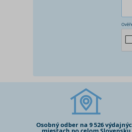
Ověře
Osobný odber na 9 526 výdajný
miestach po celom Slovensku