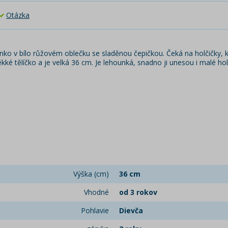
Otázka
 v bílo růžovém oblečku se sladěnou čepičkou. Čeká na holčičky, kter
měkké tělíčko a je velká 36 cm. Je lehounká, snadno ji unesou i malé hol
Výška (cm)
36 cm
Vhodné
od 3 rokov
Pohlavie
Dievča