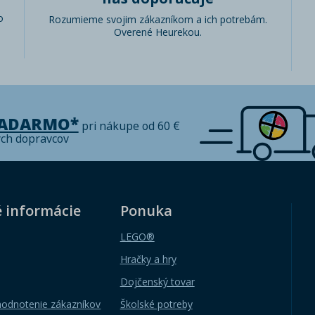
o
Rozumieme svojim zákazníkom a ich potrebám.
Overené Heurekou.
ZADARMO*
pri nákupe od 60 €
ých dopravcov
é informácie
Ponuka
LEGO®
Hračky a hry
Dojčenský tovar
hodnotenie zákazníkov
Školské potreby