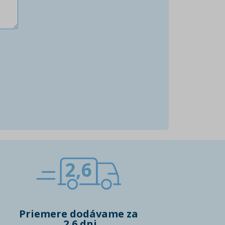
2,6
Priemere dodávame za
2,6 dni