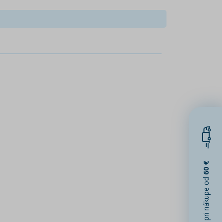
60 €
pri nákupe od