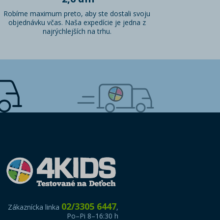
Robíme maximum preto, aby ste dostali svoju
objednávku včas. Naša expedície je jedna z
najrýchlejších na trhu.
02/3305 6447
Zákaznícka linka
,
Po–Pi 8–16:30 h