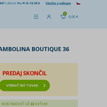
447
v dňoch:
Po–Pi 8–16:30 h
Všetko o nákupe
0
0,00 €
AMBOLINA BOUTIQUE 36
PREDAJ SKONČIL
VYBRAŤ INÝ TOVAR
ROBÍ RADOSŤ UŽ
22
DEŤOM