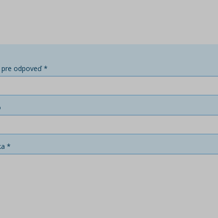
 pre odpoveď *
o
ka *