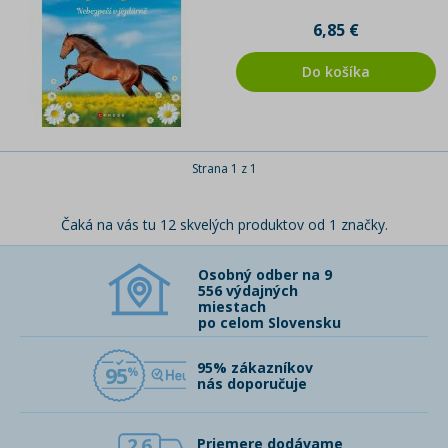
6,85 €
Do košíka
Strana 1 z 1
Čaká na vás tu 12 skvelých produktov od 1 značky.
Osobný odber na 9
556 výdajných
miestach
po celom Slovensku
95% zákazníkov
95
nás doporučuje
2,6
Priemere dodávame