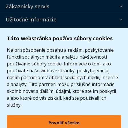
Zákaznícky servis
Užitočné informácie
Ponuka
Táto webstránka používa súbory cookies
Na prispôsobenie obsahu a reklám, poskytovanie
funkcií sociálnych médií a analýzu návštevnosti
používame súbory cookie. Informácie o tom, ako
používate naše webové stránky, poskytujeme aj
našim partnerom v oblasti sociálnych médií, inzercie
a analýzy. Títo partneri môžu príslušné informácie
skombinovať s ďalšími údajmi, ktoré ste im poskytli
alebo ktoré od vás získali, keď ste používali ich
služby.
© 2005 - 2026 Copyright 4kids.sk
Povoliť všetko
LEGO, logo LEGO a minifigúrka sú ochrannými známkami spoločnosti LEGO Group. ©
2024 The LEGO Group.