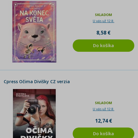
SKLADOM
U vás už 12.8.
8,58 €
Do košíka
Cpress Očima Divišky CZ verzia
SKLADOM
U vás už 12.8.
12,74 €
Do košíka