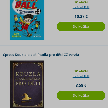
SKLADOM
U vás už 12.8.
10,27 €
Do košíka
Cpress Kouzla a zaklínadla pro děti CZ verzia
SKLADOM
U vás už 12.8.
8,58 €
Do košíka