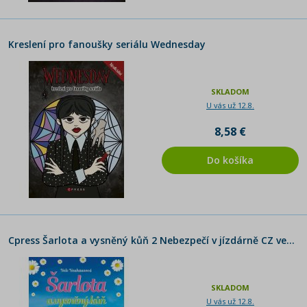
Kreslení pro fanoušky seriálu Wednesday
SKLADOM
U vás už 12.8.
8,58 €
Do košíka
Cpress Šarlota a vysněný kůň 2 Nebezpečí v jízdárně CZ verzia
SKLADOM
U vás už 12.8.