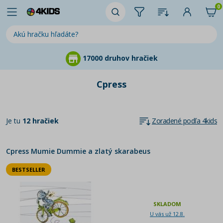
0
17000 druhov hračiek
Cpress
Je tu
12 hračiek
Zoradené podľa 4kids
Cpress Mumie Dummie a zlatý skarabeus
BESTSELLER
SKLADOM
U vás už 12.8.