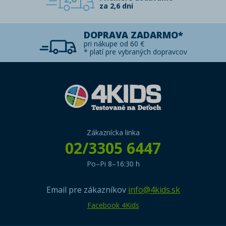
za 2,6 dni
DOPRAVA ZADARMO*
pri nákupe od 60 €
* platí pre vybraných dopravcov
Zákaznícka linka
02/3305 6447
Po–Pi 8–16:30 h
Email pre zákazníkov
info@4kids.sk
Facebook 4Kids