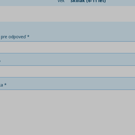
Vek
Školák (6-11 let)
 pre odpoveď *
o
ka *