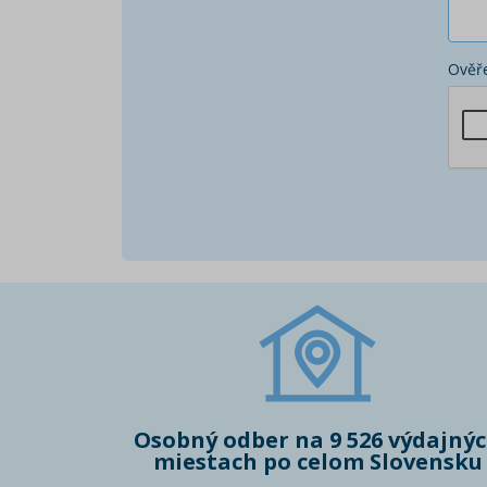
Ověře
Osobný odber na 9 526 výdajný
miestach po celom Slovensku