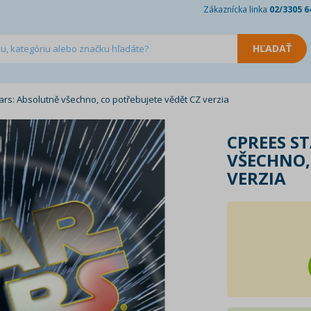
Zákaznícka linka
02/3305 6
rs: Absolutně všechno, co potřebujete vědět CZ verzia
CPREES S
VŠECHNO,
VERZIA