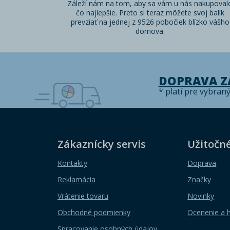
Záleží nám na tom, aby sa vám u nás nakupoval
čo najlepšie. Preto si teraz môžete svoj balík
prevziať na jednej z 9526 pobočiek blízko vášho
domova.
DOPRAVA 
* platí pre vybran
Zákaznícky servis
Užitočn
Kontakty
Doprava
Reklamácia
Značky
Vrátenie tovaru
Novinky
Obchodné podmienky
Ocenenie a 
Spracovanie osobných údajov