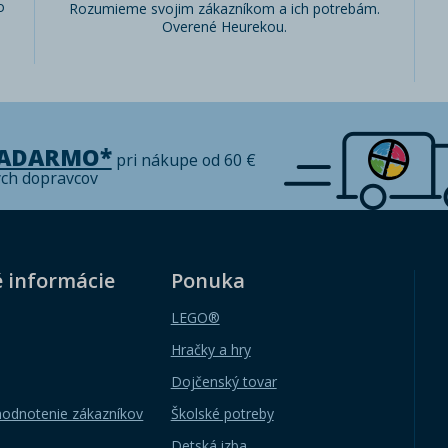
o
Rozumieme svojim zákazníkom a ich potrebám.
Overené Heurekou.
ZADARMO*
pri nákupe od 60 €
ých dopravcov
é informácie
Ponuka
LEGO®
Hračky a hry
Dojčenský tovar
hodnotenie zákazníkov
Školské potreby
Detská izba