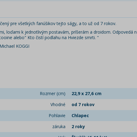
ený pre všetkých fanúšikov tejto ságy, a to už od 7 rokov.
cami, loďami k jednotlivým postavám, príšerám a droidom. Odpovedá 
ooine alebo" Kto čistí podlahu na Hviezde smrti. "
 Michael KOGGI
Rozmer (cm)
22,9 x 27,6 cm
Vhodné
od 7 rokov
Pohlavie
Chlapec
záruka
2 roky