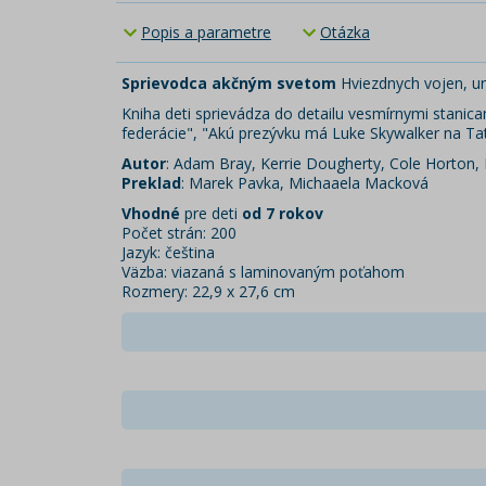
Popis a parametre
Otázka
Sprievodca akčným svetom
Hviezdnych vojen, urč
Kniha deti sprievádza do detailu vesmírnymi stani
federácie", "Akú prezývku má Luke Skywalker na Tat
Autor
: Adam Bray, Kerrie Dougherty, Cole Horton,
Preklad
: Marek Pavka, Michaaela Macková
Vhodné
pre deti
od 7 rokov
Počet strán: 200
Jazyk: čeština
Väzba: viazaná s laminovaným poťahom
Rozmery: 22,9 x 27,6 cm