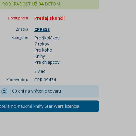
ROBÍ RADOSŤ UŽ
34
DEŤOM
Predaj skončil
Dostupnosť
CPRESS
Značka
Kategórie
Pre školákov
7 rokov
Pre koho
Knihy
Pre chlapcov
»
viac
CPR 09434
Kód výrobcu
100 dní na vrátenie tovaru
opulárno-naučné knihy Star Wars licencia