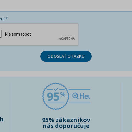
ní *
ODOSLAŤ OTÁZKU
95
ch
95% zákazníkov
nás doporučuje