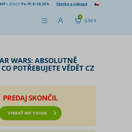
447
v dňoch:
Po–Pi 8–16:30 h
Všetko o nákupe
0
0,00 €
TAR WARS: ABSOLUTNĚ
 CO POTŘEBUJETE VĚDĚT CZ
PREDAJ SKONČIL
VYBRAŤ INÝ TOVAR