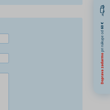
60 €
pri nákupe od
Doprava zadarmo