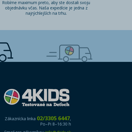
Robíme maximum preto, aby ste dostali svoju
objednávku včas. Naša expedície je jedna z
najrýchlejších na trhu.
02/3305 6447
Zákaznícka linka
,
Po–Pi 8–16:30 h