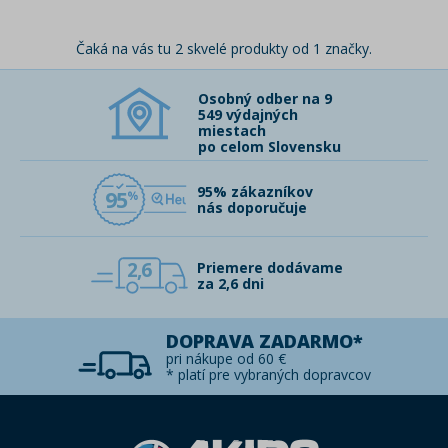
Čaká na vás tu 2 skvelé produkty od 1 značky.
Osobný odber na 9
549 výdajných
miestach
po celom Slovensku
95% zákazníkov
95
nás doporučuje
2,6
Priemere dodávame
za 2,6 dni
DOPRAVA ZADARMO*
pri nákupe od 60 €
* platí pre vybraných dopravcov