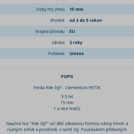
Doby hry (min)
15 min
Vhodné
od 3 do 5 rokov
Krajina pôvodu
EU
záruka
2 roky
Pohlavie
Unisex
POPIS
Ferda Kde žijí? - Clementoni 99776
3-5 let
15 min
1 a více hráčů
Naučná hra "Kde žijí?" učí dítě zábavnou formou názvy mnoh a
různých zvířat a prostředí, v nichž žijí. Použáváním přídavných