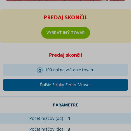
PREDAJ SKONČIL
VYBRAŤ INÝ TOVAR
Predaj skončil
100 dní na vrátenie tovaru
Ďalšie 3 roky Ferdo Mravec
PARAMETRE
Počet hráčov (od)
1
Počet hráčov (do)
3