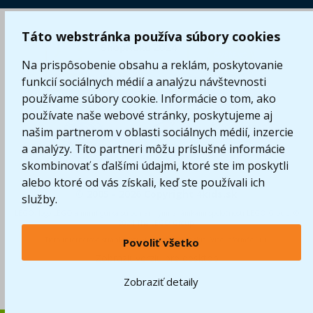
Táto webstránka používa súbory cookies
Na prispôsobenie obsahu a reklám, poskytovanie
funkcií sociálnych médií a analýzu návštevnosti
používame súbory cookie. Informácie o tom, ako
používate naše webové stránky, poskytujeme aj
našim partnerom v oblasti sociálnych médií, inzercie
a analýzy. Títo partneri môžu príslušné informácie
skombinovať s ďalšími údajmi, ktoré ste im poskytli
alebo ktoré od vás získali, keď ste používali ich
© 2005 - 2026 Copyright 4kids.sk
služby.
LEGO, logo LEGO a minifigúrka sú ochrannými známkami spoločnosti LEGO Group. ©
2024 The LEGO Group.
Tieto internetové stránky používajú súbory cookie. Viac informácií
tu
.
Povoliť všetko
Zobraziť verziu pre desktop
Zobraziť detaily