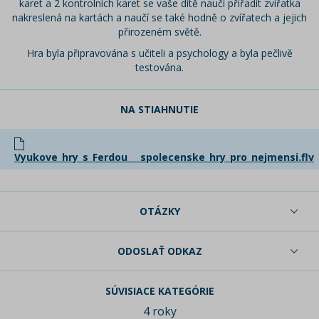
karet a 2 kontrolních karet se vaše dítě naučí přiřadit zvířatka
nakreslená na kartách a naučí se také hodně o zvířatech a jejich
přirozeném světě.
Hra byla připravována s učiteli a psychology a byla pečlivě
testována.
NA STIAHNUTIE
Vyukove_hry_s_Ferdou___spolecenske_hry_pro_nejmensi.flv
OTÁZKY
ODOSLAŤ ODKAZ
SÚVISIACE KATEGÓRIE
4 roky