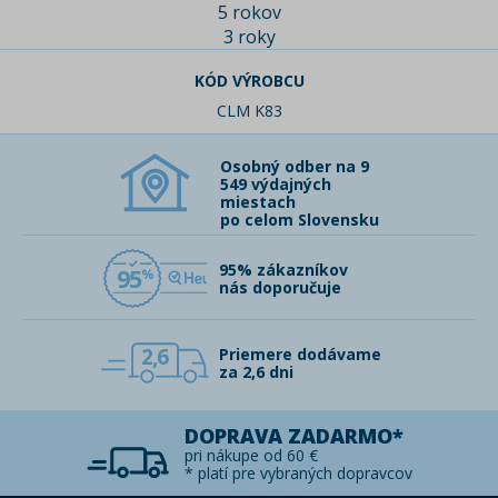
5 rokov
3 roky
KÓD VÝROBCU
CLM K83
Osobný odber na 9
549 výdajných
miestach
po celom Slovensku
95% zákazníkov
95
nás doporučuje
2,6
Priemere dodávame
za 2,6 dni
DOPRAVA ZADARMO*
pri nákupe od 60 €
* platí pre vybraných dopravcov