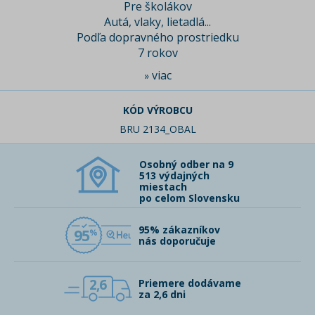
Pre školákov
Autá, vlaky, lietadlá...
Podľa dopravného prostriedku
7 rokov
viac
»
KÓD VÝROBCU
BRU 2134_OBAL
Osobný odber na 9
513 výdajných
miestach
po celom Slovensku
95% zákazníkov
95
nás doporučuje
2,6
Priemere dodávame
za 2,6 dni