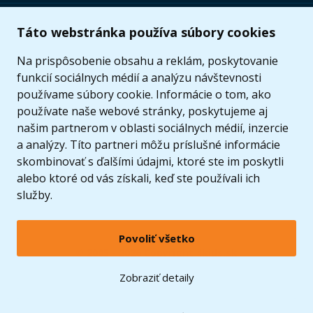
Užitočné informácie
Táto webstránka používa súbory cookies
Ponuka
Na prispôsobenie obsahu a reklám, poskytovanie
funkcií sociálnych médií a analýzu návštevnosti
používame súbory cookie. Informácie o tom, ako
používate naše webové stránky, poskytujeme aj
našim partnerom v oblasti sociálnych médií, inzercie
a analýzy. Títo partneri môžu príslušné informácie
skombinovať s ďalšími údajmi, ktoré ste im poskytli
alebo ktoré od vás získali, keď ste používali ich
služby.
Povoliť všetko
© 2005 - 2026 Copyright 4kids.sk
LEGO, logo LEGO a minifigúrka sú ochrannými známkami spoločnosti LEGO Group. ©
Zobraziť detaily
2024 The LEGO Group.
Tieto internetové stránky používajú súbory cookie. Viac informácií
tu
.