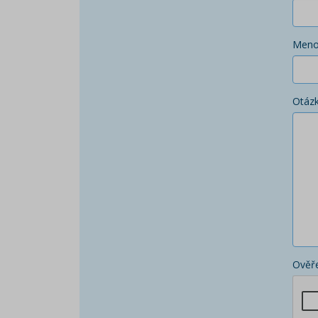
Men
Otáz
Ověře