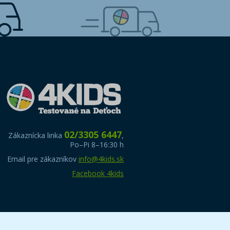
02/3305 6447
Zákaznícka linka
,
Po–Pi 8–16:30 h
Email pre zákazníkov
info@4kids.sk
Facebook 4kids