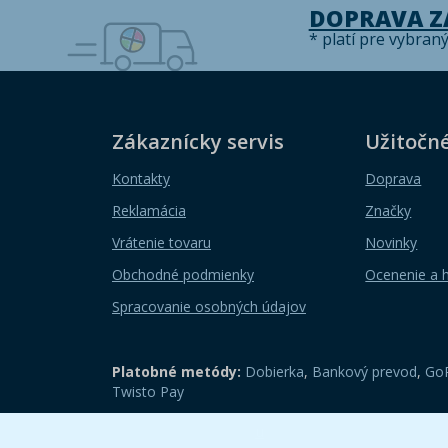
DOPRAVA 
* platí pre vybran
Zákaznícky servis
Užitočn
Kontakty
Doprava
Reklamácia
Značky
Vrátenie tovaru
Novinky
Obchodné podmienky
Ocenenie a 
Spracovanie osobných údajov
Platobné metódy:
Dobierka
,
Bankový prevod
,
GoP
Twisto Pay
Zobraziť mobilnú verziu