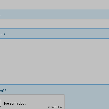
o
ka *
ní *