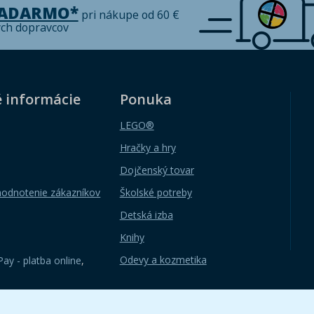
ZADARMO*
pri nákupe od 60 €
ých dopravcov
é informácie
Ponuka
LEGO®
Hračky a hry
Dojčenský tovar
hodnotenie zákazníkov
Školské potreby
Detská izba
Knihy
Odevy a kozmetika
ay - platba online
,