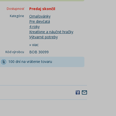
Predaj skončil
Dostupnosť
Kategórie
Omaľovánky
Pre dievčatá
4 roky
Kreatívne a náučné hračky
Výtvarné potreby
»
viac
BOB 30099
Kód výrobcu
100 dní na vrátenie tovaru