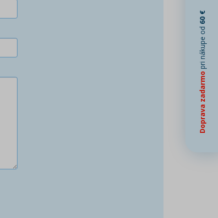
60 €
pri nákupe od
Doprava zadarmo