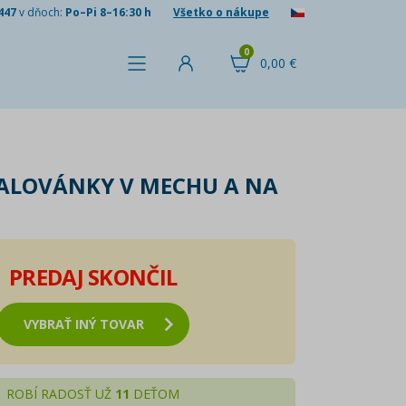
447
v dňoch:
Po–Pi 8–16:30 h
Všetko o nákupe
0
0,00 €
ALOVÁNKY V MECHU A NA
PREDAJ SKONČIL
VYBRAŤ INÝ TOVAR
ROBÍ RADOSŤ UŽ
11
DEŤOM