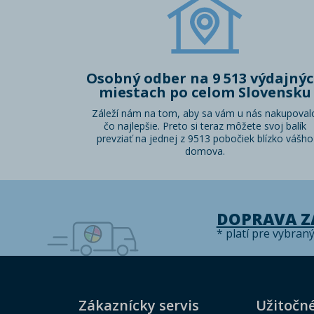
Osobný odber na 9 513 výdajný
miestach po celom Slovensku
Záleží nám na tom, aby sa vám u nás nakupoval
čo najlepšie. Preto si teraz môžete svoj balík
prevziať na jednej z 9513 pobočiek blízko vášho
domova.
DOPRAVA 
* platí pre vybran
Zákaznícky servis
Užitočn