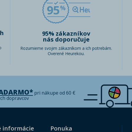
95
ch
95% zákazníkov
nás doporučuje
o
Rozumieme svojim zákazníkom a ich potrebám.
Overené Heurekou.
ZADARMO*
pri nákupe od 60 €
ých dopravcov
é informácie
Ponuka