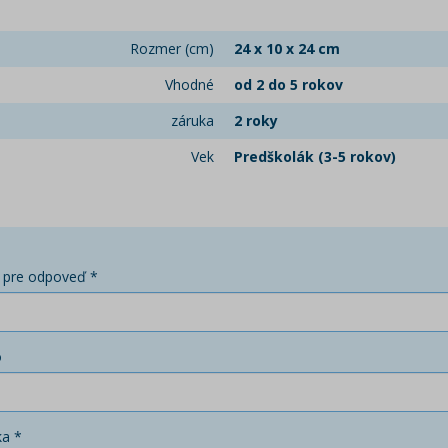
Rozmer (cm)
24 x 10 x 24 cm
Vhodné
od 2 do 5 rokov
záruka
2 roky
Vek
Predškolák (3-5 rokov)
 pre odpoveď *
o
ka *