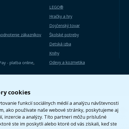
LEGO®
Hračky a hry
Dojčenský tovar
hodnotenie zákazníkov
Školské potreby
Detská izba
Knihy
Odevy a kozmetika
ay - platba online
,
ry cookies
ovanie funkcií sociálnych médií a analýzu návštevnosti
om, ako používate naše webové stránky, poskytujeme aj
, inzercie a analýzy. Títo partneri môžu príslušné
toré ste im poskytli alebo ktoré od vás získali, keď ste