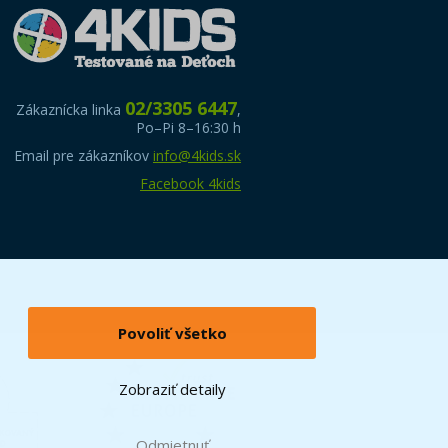
02/3305 6447
Zákaznícka linka
,
Po–Pi 8–16:30 h
Email pre zákazníkov
info@4kids.sk
Facebook 4kids
Povoliť všetko
Zobraziť detaily
Odmietnuť