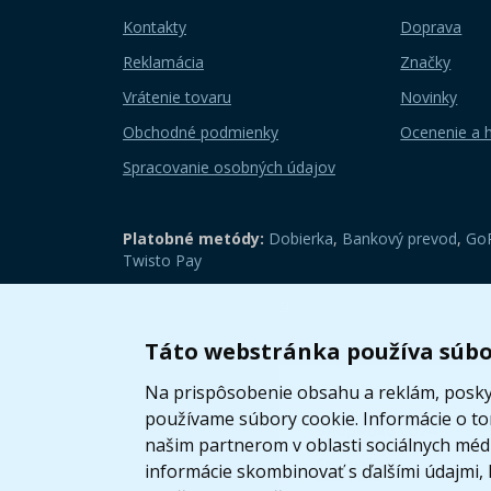
Kontakty
Doprava
Reklamácia
Značky
Vrátenie tovaru
Novinky
Obchodné podmienky
Ocenenie a 
Spracovanie osobných údajov
Platobné metódy:
Dobierka
,
Bankový prevod
,
GoP
Twisto Pay
Zobraziť mobilnú verziu
Táto webstránka používa súbo
Na prispôsobenie obsahu a reklám, poskyt
používame súbory cookie. Informácie o t
našim partnerom v oblasti sociálnych médií
informácie skombinovať s ďalšími údajmi, k