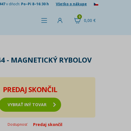
447
v dňoch:
Po–Pi 8–16:30 h
Všetko o nákupe
0
0,00 €
44 - MAGNETICKÝ RYBOLOV
PREDAJ SKONČIL
VYBRAŤ INÝ TOVAR
Predaj skončil
Dostupnosť