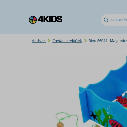
4kids.sk
Chytanie rybičiek
Bino 86044 - Magnetický