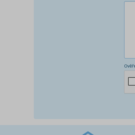
Ověře