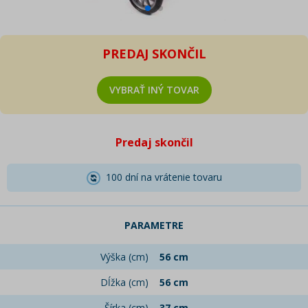
PREDAJ SKONČIL
VYBRAŤ INÝ TOVAR
Predaj skončil
100 dní na vrátenie tovaru
PARAMETRE
Výška (cm)
56 cm
Dĺžka (cm)
56 cm
Šírka (cm)
37 cm