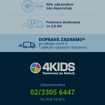
95% zákazníkov
95
nás doporučuje
2,6
Priemere dodávame
za 2,6 dni
DOPRAVA ZADARMO*
pri nákupe od 60 €
* platí pre vybraných dopravcov
Zákaznícka linka
02/3305 6447
Po–Pi 8–16:30 h