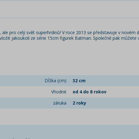
 ale pro celý svět superhrdinů! V roce 2013 se představuje v novém 
vložit jakoukoli ze série 15cm figurek Batman. Společně pak můžete v
Dĺžka (cm)
32 cm
Vhodné
od 4 do 8 rokov
záruka
2 roky