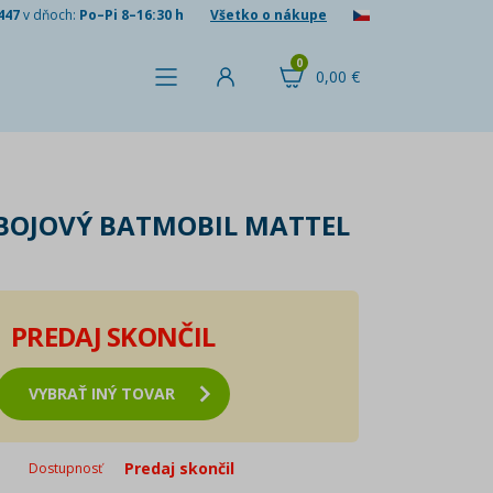
447
v dňoch:
Po–Pi 8–16:30 h
Všetko o nákupe
0
0,00 €
BOJOVÝ BATMOBIL MATTEL
PREDAJ SKONČIL
VYBRAŤ INÝ TOVAR
Predaj skončil
Dostupnosť