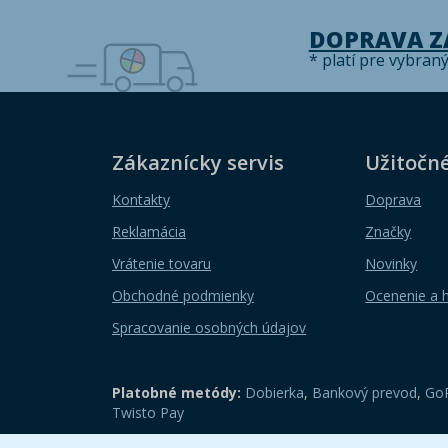
DOPRAVA 
* platí pre vybran
Zákaznícky servis
Užitočn
Kontakty
Doprava
Reklamácia
Značky
Vrátenie tovaru
Novinky
Obchodné podmienky
Ocenenie a 
Spracovanie osobných údajov
Platobné metódy:
Dobierka
,
Bankový prevod
,
GoP
Twisto Pay