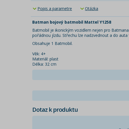
Popis a parametre
Otázka
Batman bojový batmobil Mattel Y1258
Batmobil je ikonickým vozidlem nejen pro Batmana,
pořádnou jízdu. Střechu lze nadzvednout a do auta 
Obsahuje 1 Batmobil.
Věk: 4+
Materiál: plast
Délka: 32 cm
Dotaz k produktu