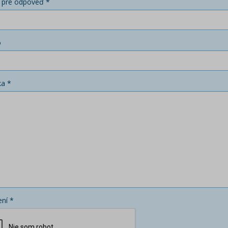
 pre odpoveď *
o
ka *
ní *