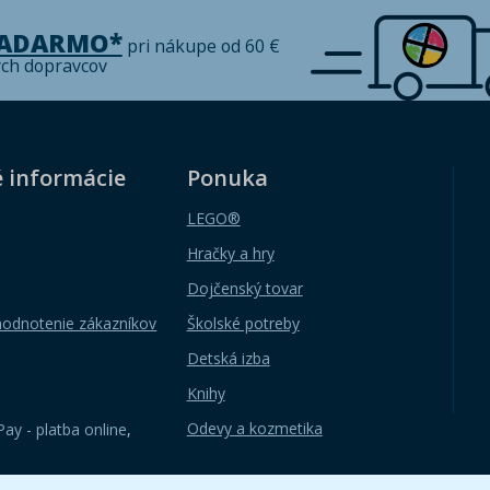
ZADARMO*
pri nákupe od 60 €
ých dopravcov
é informácie
Ponuka
LEGO®
Hračky a hry
Dojčenský tovar
hodnotenie zákazníkov
Školské potreby
Detská izba
Knihy
Odevy a kozmetika
ay - platba online
,