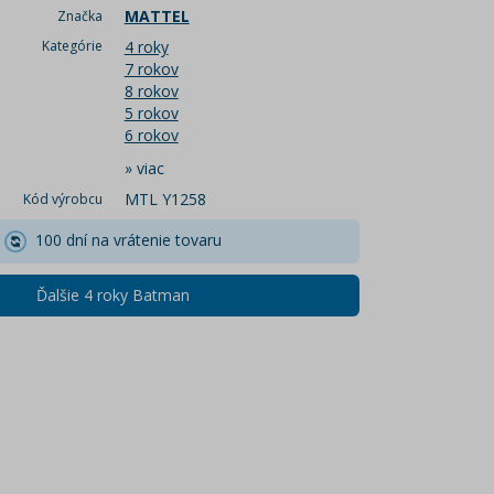
MATTEL
Značka
Kategórie
4 roky
7 rokov
8 rokov
5 rokov
6 rokov
»
viac
MTL Y1258
Kód výrobcu
100 dní na vrátenie tovaru
Ďalšie 4 roky Batman