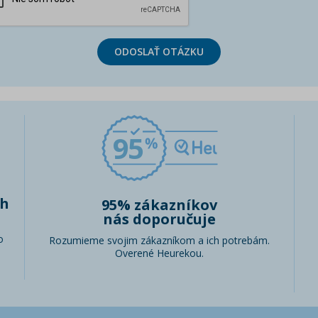
ODOSLAŤ OTÁZKU
95
ch
95% zákazníkov
nás doporučuje
o
Rozumieme svojim zákazníkom a ich potrebám.
Overené Heurekou.