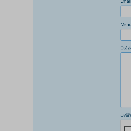
Email
Men
Otáz
Ověře