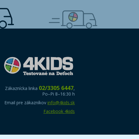
02/3305 6447
Zákaznícka linka
,
Po–Pi 8–16:30 h
Email pre zákazníkov
info@4kids.sk
Facebook 4kids