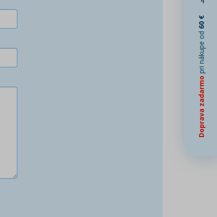
60 €
pri nákupe od
Doprava zadarmo