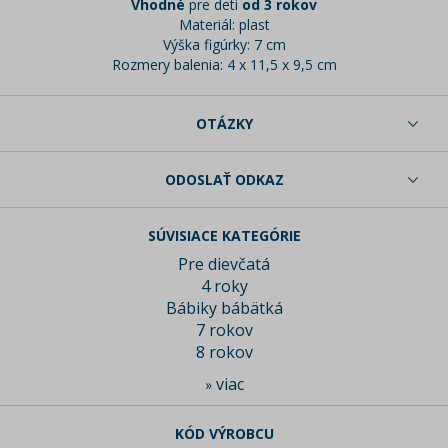
Vhodné
pre deti
od 3 rokov
Materiál: plast
Výška figúrky: 7 cm
Rozmery balenia: 4 x 11,5 x 9,5 cm
OTÁZKY
ODOSLAŤ ODKAZ
SÚVISIACE KATEGÓRIE
Pre dievčatá
4 roky
Bábiky bábätká
7 rokov
8 rokov
viac
»
KÓD VÝROBCU