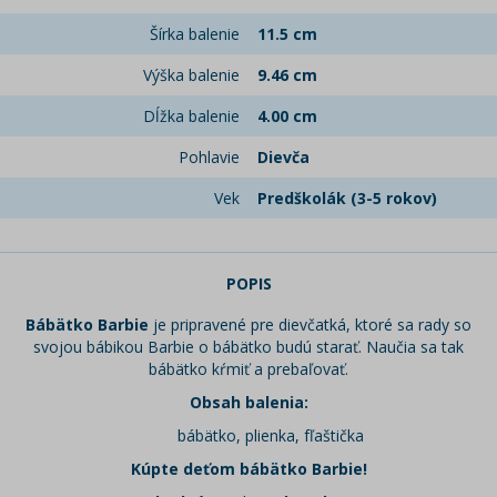
Šírka balenie
11.5 cm
Výška balenie
9.46 cm
Dĺžka balenie
4.00 cm
Pohlavie
Dievča
Vek
Predškolák (3-5 rokov)
POPIS
Bábätko Barbie
je pripravené pre dievčatká, ktoré sa rady so
svojou bábikou Barbie o bábätko budú starať. Naučia sa tak
bábätko kŕmiť a prebaľovať.
Obsah balenia:
bábätko, plienka, fľaštička
Kúpte deťom bábätko Barbie!