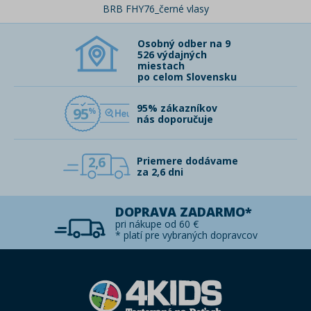
BRB FHY76_černé vlasy
Osobný odber na 9
526 výdajných
miestach
po celom Slovensku
95% zákazníkov
95
nás doporučuje
2,6
Priemere dodávame
za 2,6 dni
DOPRAVA ZADARMO*
pri nákupe od 60 €
* platí pre vybraných dopravcov