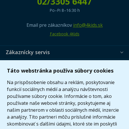
02/3305 6447
Po–Pi 8–16:30 h
Email pre zákazníkov
info@4kids.sk
Facebook 4Kids
Zákaznícky servis
Užitočné informácie
Táto webstránka používa súbory cookies
Ponuka
Na prispôsobenie obsahu a reklám, poskytovanie
funkcií sociálnych médií a analýzu návštevnosti
používame súbory cookie. Informácie o tom, ako
používate naše webové stránky, poskytujeme aj
našim partnerom v oblasti sociálnych médií, inzercie
a analýzy. Títo partneri môžu príslušné informácie
skombinovať s ďalšími údajmi, ktoré ste im poskytli