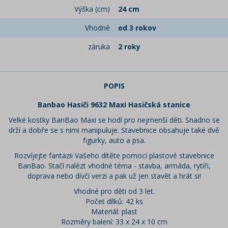
Výška (cm)
24 cm
Vhodné
od 3 rokov
záruka
2 roky
POPIS
Banbao Hasiči 9632 Maxi Hasičská stanice
Velké kostky BanBao Maxi se hodí pro nejmenší děti. Snadno se
drží a dobře se s nimi manipuluje. Stavebnice obsahuje také dvě
figurky, auto a psa.
Rozvíjejte fantazii Vašeho dítěte pomocí plastové stavebnice
BanBao. Stačí nalézt vhodné téma - stavba, armáda, rytíři,
doprava nebo dívčí verzi a pak už jen stavět a hrát si!
Vhodné pro děti od 3 let.
Počet dílků: 42 ks
Materiál: plast
Rozměry balení: 33 x 24 x 10 cm