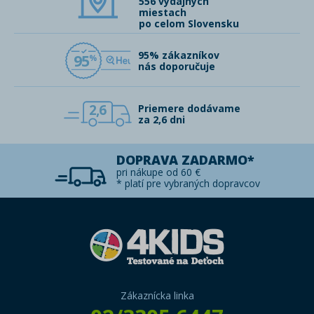
556 výdajných
miestach
po celom Slovensku
95% zákazníkov
95
nás doporučuje
2,6
Priemere dodávame
za 2,6 dni
DOPRAVA ZADARMO*
pri nákupe od 60 €
* platí pre vybraných dopravcov
Zákaznícka linka