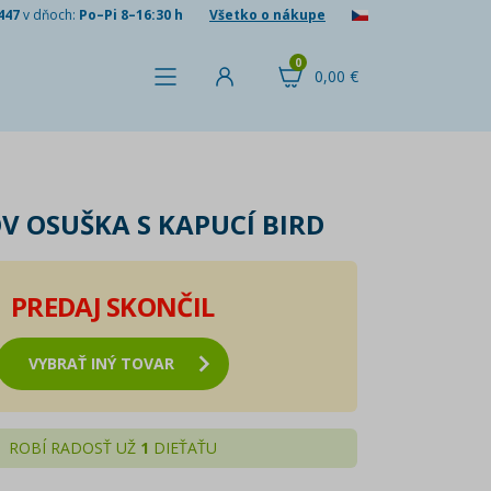
447
v dňoch:
Po–Pi 8–16:30 h
Všetko o nákupe
0
0,00 €
 OSUŠKA S KAPUCÍ BIRD
PREDAJ SKONČIL
VYBRAŤ INÝ TOVAR
ROBÍ RADOSŤ UŽ
1
DIEŤAŤU