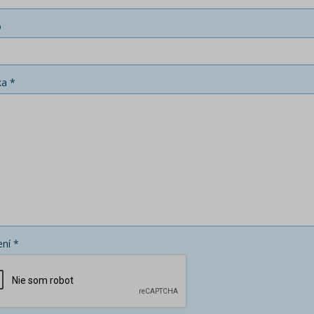
o
ka *
ní *