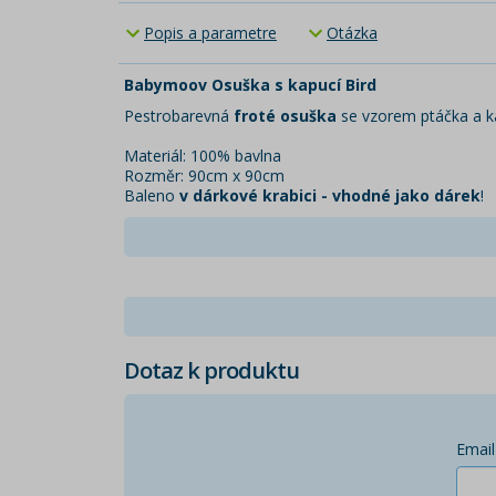
Popis a parametre
Otázka
Babymoov Osuška s kapucí Bird
Pestrobarevná
froté osuška
se vzorem ptáčka a k
Materiál: 100% bavlna
Rozměr: 90cm x 90cm
Baleno
v dárkové krabici - vhodné jako dárek
!
Dotaz k produktu
Email