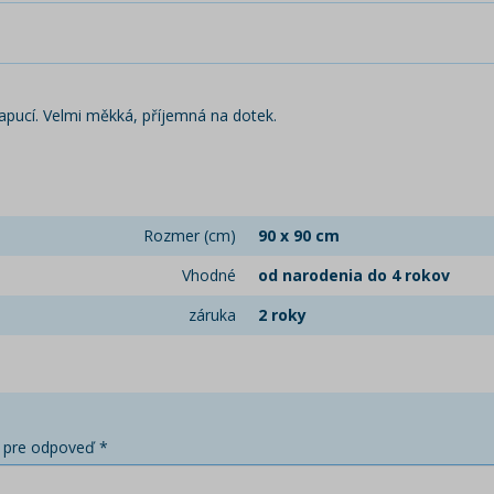
apucí. Velmi měkká, příjemná na dotek.
Rozmer (cm)
90 x 90 cm
Vhodné
od narodenia do 4 rokov
záruka
2 roky
 pre odpoveď *