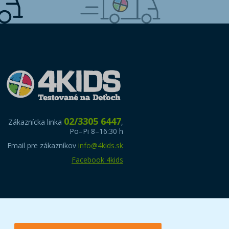
02/3305 6447
Zákaznícka linka
,
Po–Pi 8–16:30 h
Email pre zákazníkov
info@4kids.sk
Facebook 4kids