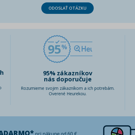
ODOSLAŤ OTÁZKU
95
ch
95% zákazníkov
nás doporučuje
o
Rozumieme svojim zákazníkom a ich potrebám.
Overené Heurekou.
ZADARMO*
pri nákupe od 60 €