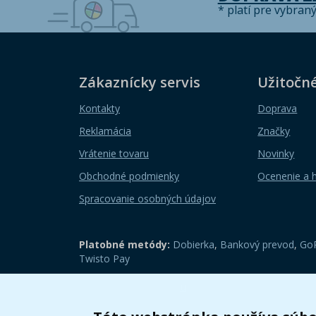
* platí pre vybran
Zákaznícky servis
Užitočn
Kontakty
Doprava
Reklamácia
Značky
Vrátenie tovaru
Novinky
Obchodné podmienky
Ocenenie a 
Spracovanie osobných údajov
Platobné metódy:
Dobierka
,
Bankový prevod
,
GoP
Twisto Pay
Zobraziť mobilnú verziu