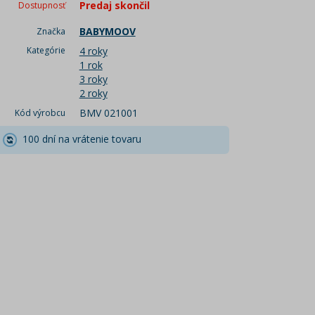
Predaj skončil
Dostupnosť
BABYMOOV
Značka
Kategórie
4 roky
1 rok
3 roky
2 roky
BMV 021001
Kód výrobcu
100 dní na vrátenie tovaru