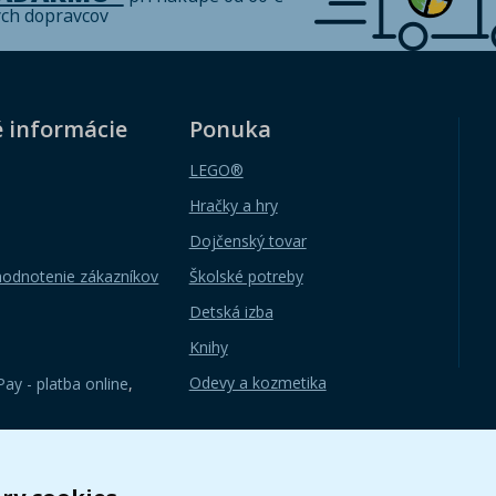
ých dopravcov
é informácie
Ponuka
LEGO®
Hračky a hry
Dojčenský tovar
hodnotenie zákazníkov
Školské potreby
Detská izba
Knihy
Odevy a kozmetika
ay - platba online
,