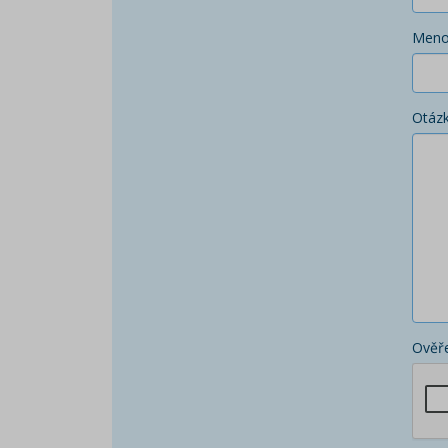
Men
Otáz
Ověře