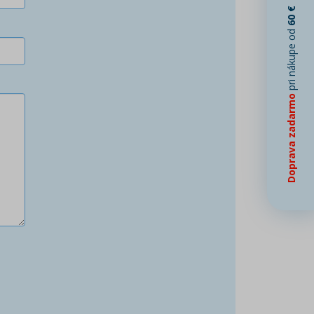
60 €
pri nákupe od
Doprava zadarmo