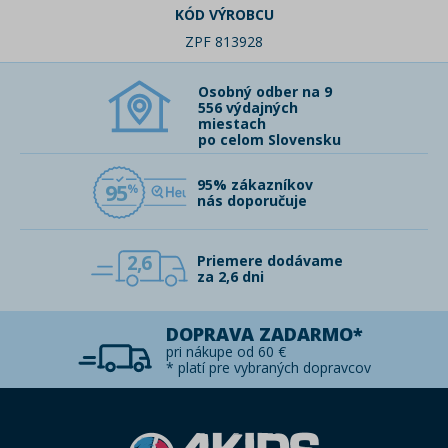
KÓD VÝROBCU
ZPF 813928
Osobný odber na 9
556 výdajných
miestach
po celom Slovensku
95% zákazníkov
95
nás doporučuje
2,6
Priemere dodávame
za 2,6 dni
DOPRAVA ZADARMO*
pri nákupe od 60 €
* platí pre vybraných dopravcov