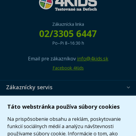
Zákaznícka linka
02/3305 6447
Po–Pi 8–16:30 h
Email pre zákazníkov
info@4kids.sk
Facebook 4Kids
Zákaznícky servis
Užitočné informácie
Táto webstránka používa súbory cookies
Ponuka
Na prispôsobenie obsahu a reklám, poskytovanie
funkcií sociálnych médií a analýzu návštevnosti
používame súbory cookie. Informácie o tom, ako