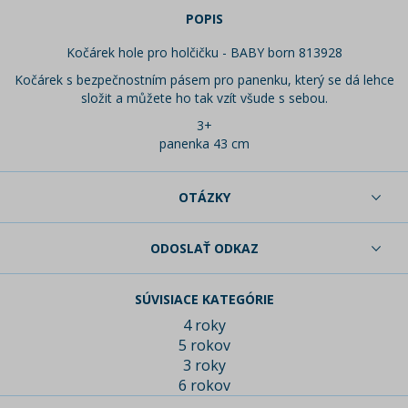
POPIS
Kočárek hole pro holčičku - BABY born 813928
Kočárek s bezpečnostním pásem pro panenku, který se dá lehce
složit a můžete ho tak vzít všude s sebou.
3+
panenka 43 cm
OTÁZKY
ODOSLAŤ ODKAZ
SÚVISIACE KATEGÓRIE
4 roky
5 rokov
3 roky
6 rokov