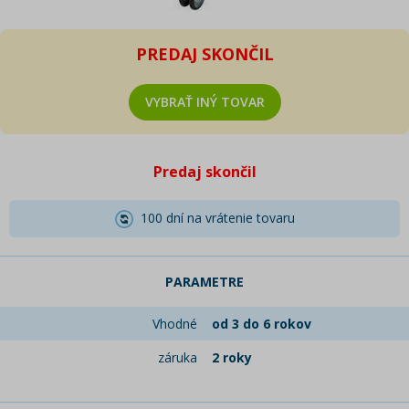
PREDAJ SKONČIL
VYBRAŤ INÝ TOVAR
Predaj skončil
100 dní na vrátenie tovaru
PARAMETRE
Vhodné
od 3 do 6 rokov
záruka
2 roky