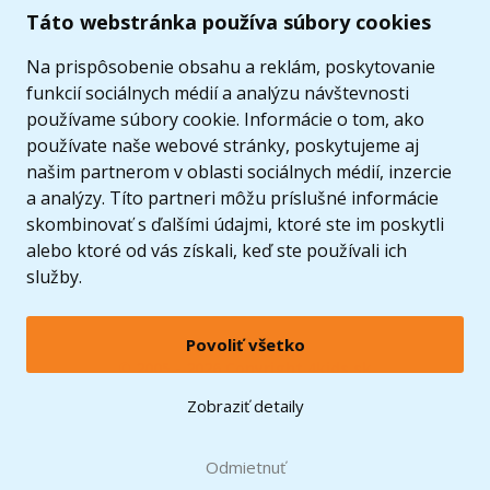
Užitočné informácie
Táto webstránka používa súbory cookies
Ponuka
Na prispôsobenie obsahu a reklám, poskytovanie
funkcií sociálnych médií a analýzu návštevnosti
používame súbory cookie. Informácie o tom, ako
používate naše webové stránky, poskytujeme aj
našim partnerom v oblasti sociálnych médií, inzercie
a analýzy. Títo partneri môžu príslušné informácie
skombinovať s ďalšími údajmi, ktoré ste im poskytli
alebo ktoré od vás získali, keď ste používali ich
služby.
Povoliť všetko
© 2005 - 2026 Copyright 4kids.sk
LEGO, logo LEGO a minifigúrka sú ochrannými známkami spoločnosti LEGO Group. ©
Zobraziť detaily
2024 The LEGO Group.
Tieto internetové stránky používajú súbory cookie. Viac informácií
tu
.
Doprava zadarmo
Odmietnuť
pri nákupe od
60 €*
Zobraziť verziu pre desktop
Hračky môžete mať už
12.8.