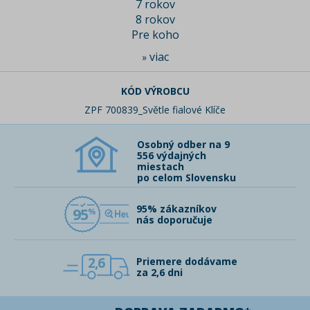
7 rokov
8 rokov
Pre koho
viac
»
KÓD VÝROBCU
ZPF 700839_Světle fialové Klíče
Osobný odber na 9
556 výdajných
miestach
po celom Slovensku
95% zákazníkov
95
nás doporučuje
2,6
Priemere dodávame
za 2,6 dni