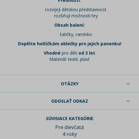
Přednosti:
rozvíjejí dětskou představivost
rozšiřují možnosti hry
Obsah balení:
šatičky, ramínko
Doplňte holčičkám oblečky pro jejich panenku!
Vhodné
pro děti
od 3 let
Materiál: textil, plast
OTÁZKY
ODOSLAŤ ODKAZ
SÚVISIACE KATEGÓRIE
Pre dievčatá
4 roky