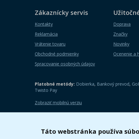
Zákaznícky servis
Užitočn
Kontakty
Doprava
Reklamácia
Značky
Vrátenie tovaru
Novinky
Obchodné podmienky
Ocenenie a 
Spracovanie osobných údajov
Platobné metódy:
Dobierka
,
Bankový prevod
,
GoP
Twisto Pay
Zobraziť mobilnú verziu
Táto webstránka používa súbo