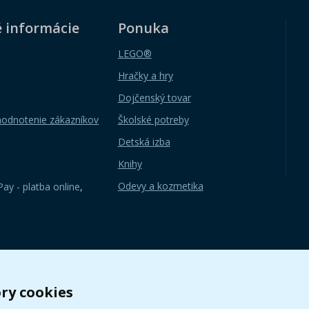
é informácie
Ponuka
LEGO®
Hračky a hry
Dojčenský tovar
hodnotenie zákazníkov
Školské potreby
Detská izba
Knihy
Odevy a kozmetika
ay - platba online
,
ry cookies