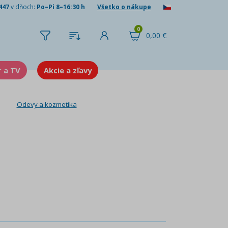
447
v dňoch:
Po–Pi 8–16:30 h
Všetko o nákupe
0
0,00 €
r a TV
Akcie a zľavy
Odevy a kozmetika