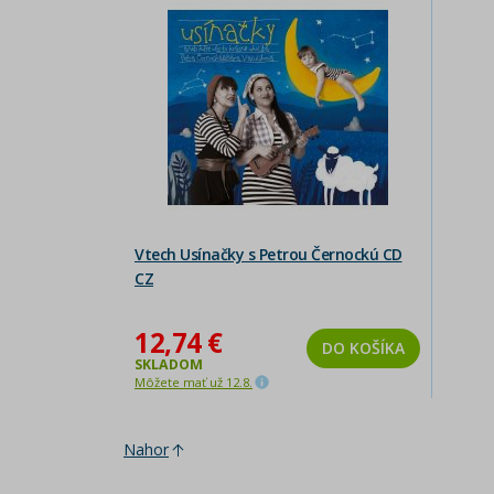
Vtech Usínačky s Petrou Černockú CD
CZ
12,74 €
DO KOŠÍKA
SKLADOM
Môžete mať už 12.8.
Nahor