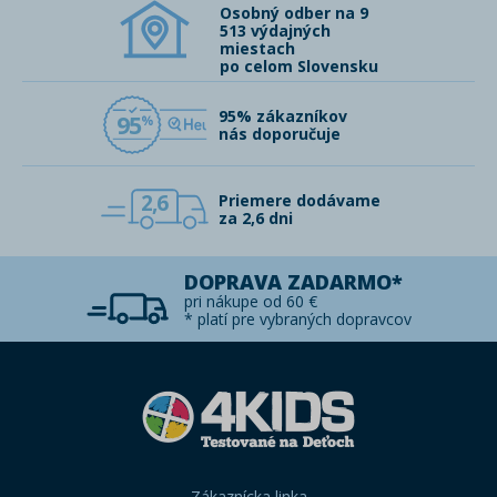
Osobný odber na 9
513 výdajných
miestach
po celom Slovensku
95% zákazníkov
95
nás doporučuje
2,6
Priemere dodávame
za 2,6 dni
DOPRAVA ZADARMO*
pri nákupe od 60 €
* platí pre vybraných dopravcov
Zákaznícka linka