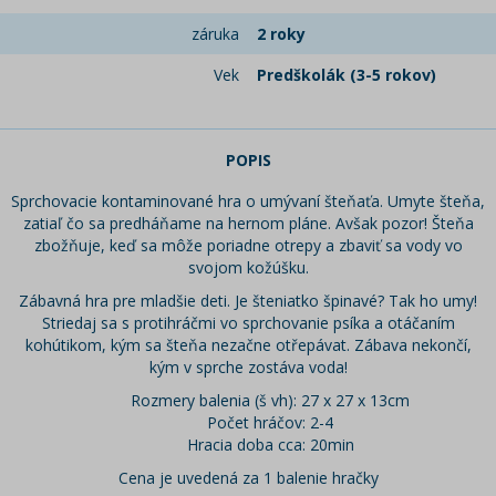
záruka
2 roky
Vek
Predškolák (3-5 rokov)
POPIS
Sprchovacie kontaminované hra o umývaní šteňaťa. Umyte šteňa,
zatiaľ čo sa predháňame na hernom pláne. Avšak pozor! Šteňa
zbožňuje, keď sa môže poriadne otrepy a zbaviť sa vody vo
svojom kožúšku.
Zábavná hra pre mladšie deti. Je šteniatko špinavé? Tak ho umy!
Striedaj sa s protihráčmi vo sprchovanie psíka a otáčaním
kohútikom, kým sa šteňa nezačne otřepávat. Zábava nekončí,
kým v sprche zostáva voda!
Rozmery balenia (š vh): 27 x 27 x 13cm
Počet hráčov: 2-4
Hracia doba cca: 20min
Cena je uvedená za 1 balenie hračky