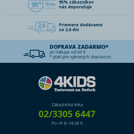
95% zákazníkov
95
nás doporučuje
2,6
Priemere dodávame
za 2,6 dni
DOPRAVA ZADARMO*
pri nákupe od 60 €
* platí pre vybraných dopravcov
Zákaznícka linka
02/3305 6447
Po–Pi 8–16:30 h