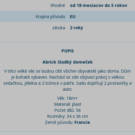
Vhodné
od 18 mesiacov do 5 rokov
Krajina pôvodu
EU
záruka
2 roky
POPIS
Abrick Sladký domeček
V této velké vile se budou cítit všichni obyvatelé jako doma. Dům
je bohatě vybaven. Nachází se zde obývací pokoj s velkou
sedačkou, jídelna a 2 ložnice v patře. Sadu doplňují 2 postavičky a
auto.
Věk: 18m+
Materiál: plast
Počet dílů: 56
Rozměry: 34 x 36 cm
Země původu:
Francie