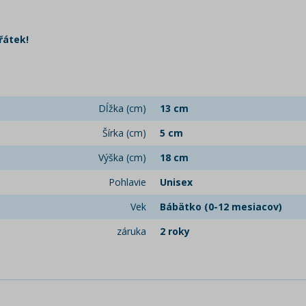
řátek!
Dĺžka (cm)
13 cm
Šírka (cm)
5 cm
Výška (cm)
18 cm
Pohlavie
Unisex
Vek
Bábätko (0-12 mesiacov)
záruka
2 roky