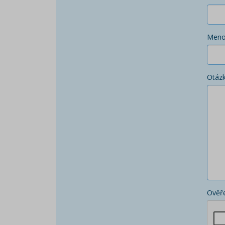
Men
Otáz
Ověře