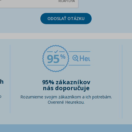
ODOSLAŤ OTÁZKU
95
ch
95% zákazníkov
nás doporučuje
o
Rozumieme svojim zákazníkom a ich potrebám.
Overené Heurekou.