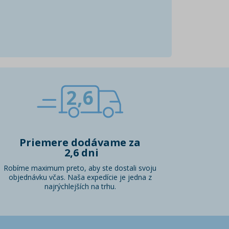
2,6
Priemere dodávame za
2,6 dni
Robíme maximum preto, aby ste dostali svoju
objednávku včas. Naša expedície je jedna z
najrýchlejších na trhu.