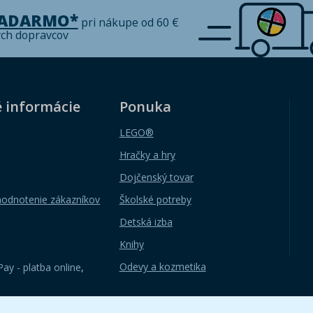
ZADARMO*
pri nákupe od 60 €
ých dopravcov
é informácie
Ponuka
LEGO®
Hračky a hry
Dojčenský tovar
hodnotenie zákazníkov
Školské potreby
Detská izba
Knihy
Odevy a kozmetika
ay - platba online
,