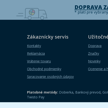
DOPRAVA 
* platí pre vybran
Zákaznícky servis
Užitočn
Kontakty
Doprava
Reklamácia
Značky
Vrátenie tovaru
Novinky
Obchodné podmienky
Ocenenie a 
Spracovanie osobných údajov
Platobné metódy:
Dobierka
,
Bankový prevod
,
GoP
Twisto Pay
Zobraziť mobilnú verziu