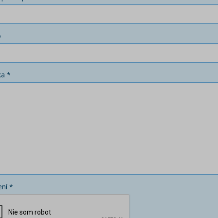
o
ka *
ní *