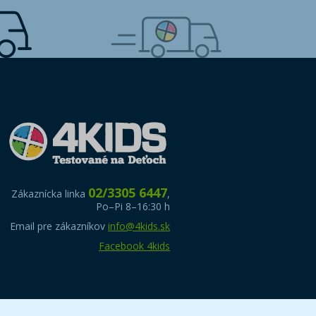
02/3305 6447
Zákaznícka linka
,
Po–Pi 8–16:30 h
Email pre zákazníkov
info@4kids.sk
Facebook 4kids