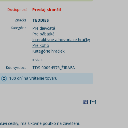
Predaj skončil
Dostupnosť
TEDDIES
Značka
Kategórie
Pre dievčatá
Pre bábätká
Interaktívne a hovoriace hračky
Pre koho
Kategórie hračiek
»
viac
TDS 00094376_ŽIRAFA
Kód výrobcu
100 dní na vrátenie tovaru
mluví česky, má šikovné poutko na zavěšení.