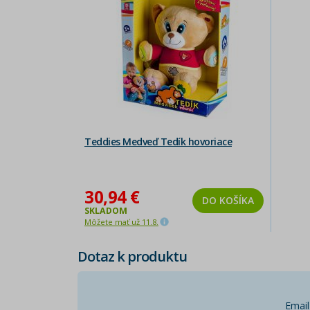
Teddies Medveď Tedík hovoriace
30,94 €
DO KOŠÍKA
SKLADOM
Môžete mať už 11.8.
Dotaz k produktu
Email