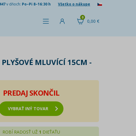
447
v dňoch:
Po–Pi 8–16:30 h
Všetko o nákupe
0
0,00 €
 PLYŠOVÉ MLUVÍCÍ 15CM -
PREDAJ SKONČIL
VYBRAŤ INÝ TOVAR
ROBÍ RADOSŤ UŽ
1
DIEŤAŤU