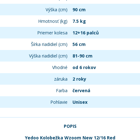
Výška (cm)
90 cm
Hmotnosť (kg)
7.5 kg
Priemer kolesa
12+16 palců
Šírka riadidiel (cm)
56 cm
Výška riadidiel (cm)
81-90 cm
Vhodné
od 6 rokov
záruka
2 roky
Farba
červená
Pohlavie
Unisex
POPIS
Yedoo Kolobežka Wzoom New 12/16 Red