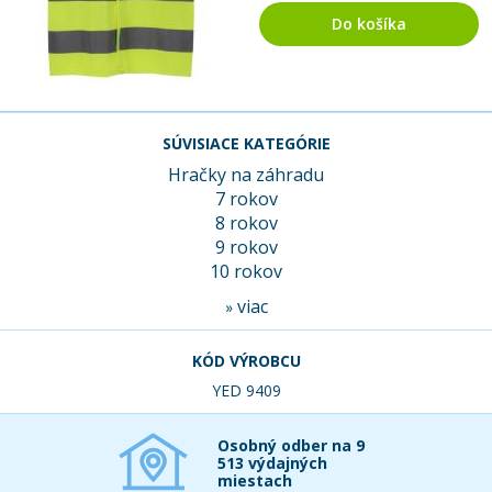
Do košíka
SÚVISIACE KATEGÓRIE
Hračky na záhradu
7 rokov
8 rokov
9 rokov
10 rokov
viac
»
KÓD VÝROBCU
YED 9409
Osobný odber na 9
513 výdajných
miestach