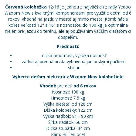
Červená kolobežka
12/16 je jednou z najväčších z rady Yedoo
Wzoom New s kvalitnými komponentami pre využitie deťmi od 6
rokov, vhodná na jazdu v meste aj mimo mesta. Kombinácia
kolies veľkostí 12" a 16" s nosnosťou do 100 kg je optimálna
nielen pre jazdu do terénu, ale aj používaním väčším dieťaťom či
dospelým.
Prednosti:
nízka hmotnosť, vysoká nosnosť
zadná aj predná brzda vybavená juniorskými páčkami
stojan
Vyberte deťom niektorú z
Wzoom New kolobežiek!
Vhodné
pre deti
od 6 rokov
Nosnosť: 100 kg
Hmotnosť: 7,5 kg
Výška dieťaťa: od 120 cm
Dĺžka kolobežky: 122 cm
Výška riadítok: 81 - 90 cm
Šírka riadítok: 56 cm
Dĺžka stupátka: 34 cm
Rám: Hi-Ten oceľ