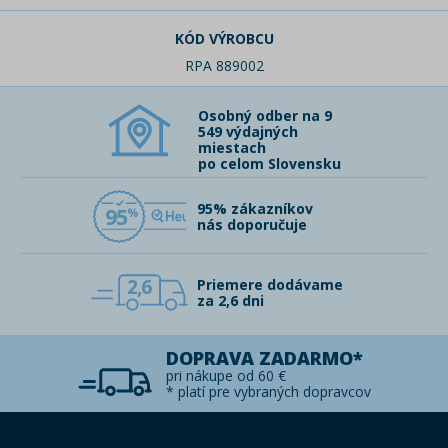
KÓD VÝROBCU
RPA 889002
Osobný odber na 9
549 výdajných
miestach
po celom Slovensku
95% zákazníkov
95
nás doporučuje
2,6
Priemere dodávame
za 2,6 dni
DOPRAVA ZADARMO*
pri nákupe od 60 €
* platí pre vybraných dopravcov