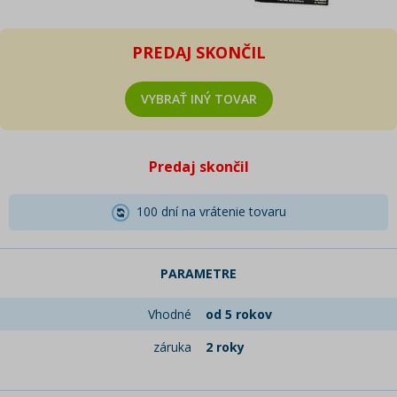
PREDAJ SKONČIL
VYBRAŤ INÝ TOVAR
Predaj skončil
100 dní na vrátenie tovaru
PARAMETRE
Vhodné
od 5 rokov
záruka
2 roky