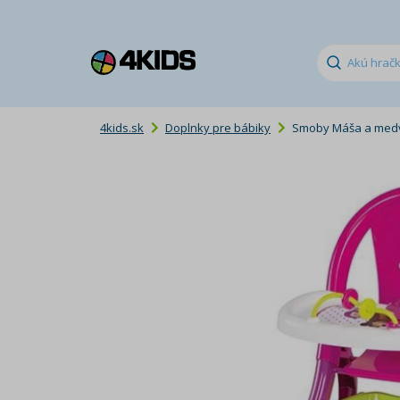
4kids.sk
Doplnky pre bábiky
Smoby Máša a medvěd