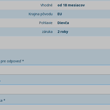
Vhodné
od 18 mesiacov
Krajina pôvodu
EU
Pohlavie
Dievča
záruka
2 roky
 pre odpoveď *
o
ka *