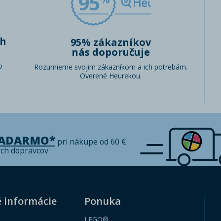
95
ch
95% zákazníkov
nás doporučuje
o
Rozumieme svojim zákazníkom a ich potrebám.
Overené Heurekou.
ZADARMO*
pri nákupe od 60 €
ých dopravcov
é informácie
Ponuka
LEGO®