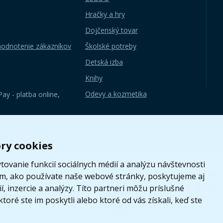
Hračky a hry
Dojčenský tovar
hodnotenie zákazníkov
Školské potreby
Detská izba
Knihy
Odevy a kozmetika
ay - platba online
,
ry cookies
ovanie funkcií sociálnych médií a analýzu návštevnosti
om, ako používate naše webové stránky, poskytujeme aj
, inzercie a analýzy. Títo partneri môžu príslušné
toré ste im poskytli alebo ktoré od vás získali, keď ste