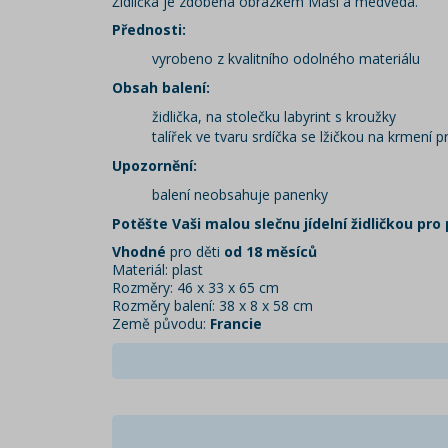
Židlička je zdobená obrázkem Máši a medvěda.
Přednosti:
vyrobeno z kvalitního odolného materiálu
Obsah balení:
židlička, na stolečku labyrint s kroužky
talířek ve tvaru srdíčka se lžičkou na krmení 
Upozornění:
balení neobsahuje panenky
Potěšte Vaši malou slečnu jídelní židličkou pro
Vhodné
pro děti
od 18 měsíců
Materiál: plast
Rozměry: 46 x 33 x 65 cm
Rozměry balení: 38 x 8 x 58 cm
Země původu:
Francie