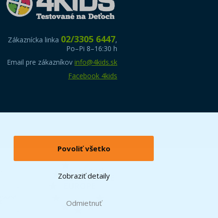
02/3305 6447
Zákaznícka linka
,
Po–Pi 8–16:30 h
Email pre zákazníkov
info@4kids.sk
Facebook 4kids
Povoliť všetko
Zobraziť detaily
Odmietnuť