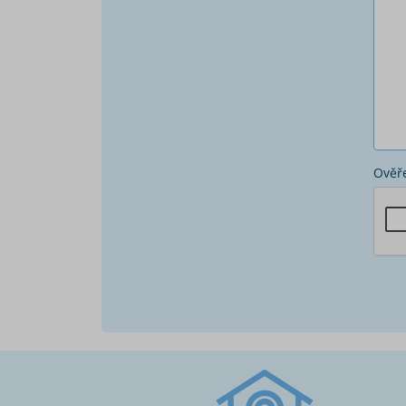
Ověře