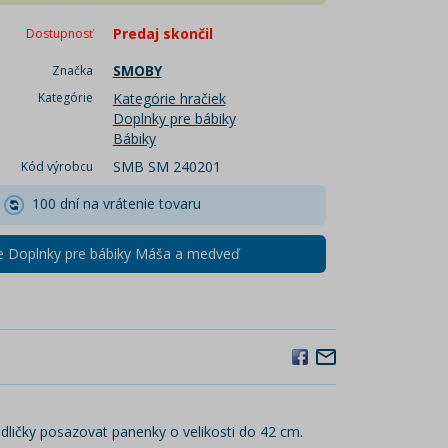
Predaj skončil
Dostupnosť
SMOBY
Značka
Kategórie
Kategórie hračiek
Doplnky pre bábiky
Bábiky
SMB SM 240201
Kód výrobcu
100 dní na vrátenie tovaru
ie Doplnky pre bábiky Máša a medveď
dličky posazovat panenky o velikosti do 42 cm.