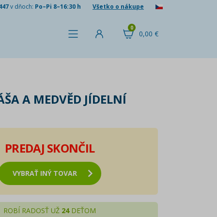
447
v dňoch:
Po–Pi 8–16:30 h
Všetko o nákupe
0
0,00 €
ŠA A MEDVĚD JÍDELNÍ
PREDAJ SKONČIL
VYBRAŤ INÝ TOVAR
ROBÍ RADOSŤ UŽ
24
DEŤOM