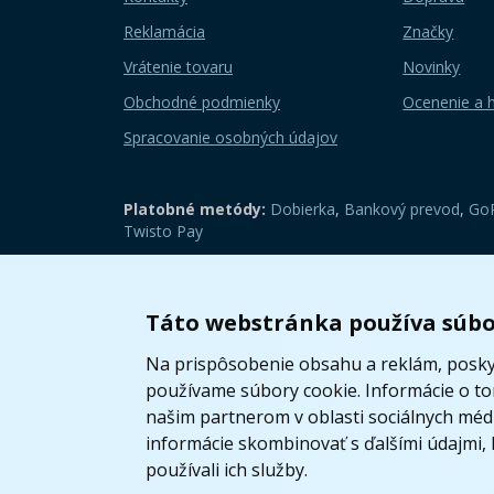
Reklamácia
Značky
Vrátenie tovaru
Novinky
Obchodné podmienky
Ocenenie a 
Spracovanie osobných údajov
Platobné metódy:
Dobierka
,
Bankový prevod
,
GoP
Twisto Pay
Zobraziť mobilnú verziu
Táto webstránka používa súbo
Na prispôsobenie obsahu a reklám, poskyt
používame súbory cookie. Informácie o t
našim partnerom v oblasti sociálnych médií
informácie skombinovať s ďalšími údajmi, k
používali ich služby.