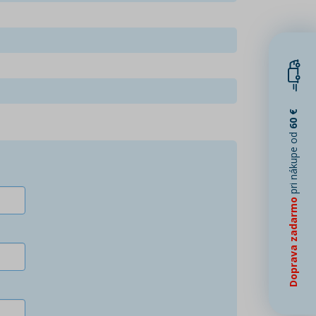
60 €
pri nákupe od
Doprava zadarmo