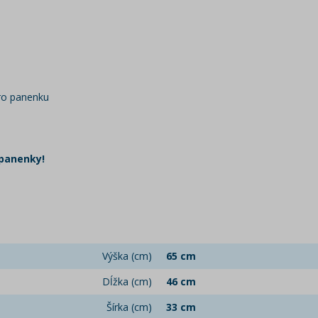
pro panenku
 panenky!
Výška (cm)
65 cm
Dĺžka (cm)
46 cm
Šírka (cm)
33 cm