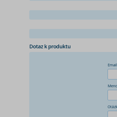
Dotaz k produktu
Email
Men
Otáz