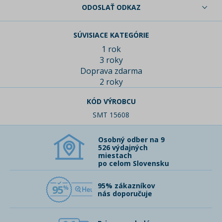
ODOSLAŤ ODKAZ
SÚVISIACE KATEGÓRIE
1 rok
3 roky
Doprava zdarma
2 roky
KÓD VÝROBCU
SMT 15608
Osobný odber na 9
526 výdajných
miestach
po celom Slovensku
95% zákazníkov
95
nás doporučuje