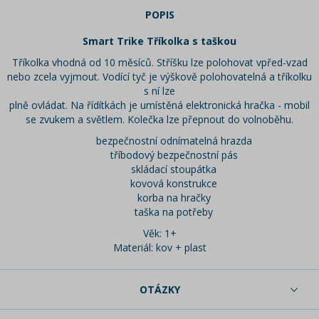
POPIS
Smart Trike Tříkolka s taškou
Tříkolka vhodná od 10 měsíců. Stříšku lze polohovat vpřed-vzad
nebo zcela vyjmout. Vodící tyč je výškově polohovatelná a tříkolku
s ní lze
plně ovládat. Na řídítkách je umístěná elektronická hračka - mobil
se zvukem a světlem. Kolečka lze přepnout do volnoběhu.
bezpečnostní odnímatelná hrazda
tříbodový bezpečnostní pás
skládací stoupátka
kovová konstrukce
korba na hračky
taška na potřeby
Věk: 1+
Materiál: kov + plast
OTÁZKY