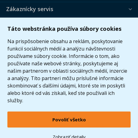
Zákaznícky servis
Užitočné informácie
Táto webstránka používa súbory cookies
Ponuka
Na prispôsobenie obsahu a reklám, poskytovanie
funkcií sociálnych médií a analýzu návštevnosti
používame súbory cookie. Informácie o tom, ako
používate naše webové stránky, poskytujeme aj
našim partnerom v oblasti sociálnych médií, inzercie
a analýzy. Títo partneri môžu príslušné informácie
skombinovať s ďalšími údajmi, ktoré ste im poskytli
alebo ktoré od vás získali, keď ste používali ich
služby.
Povoliť všetko
© 2005 - 2026 Copyright 4kids.sk
LEGO, logo LEGO a minifigúrka sú ochrannými známkami spoločnosti LEGO Group. ©
Zobraziť detaily