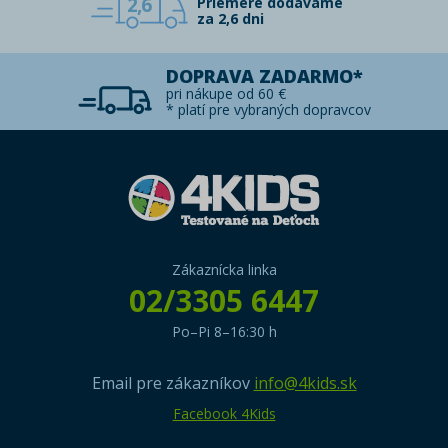
2,6
Priemere dodávame
za 2,6 dni
DOPRAVA ZADARMO*
pri nákupe od 60 €
* platí pre vybraných dopravcov
Zákaznícka linka
02/3305 6447
Po–Pi 8–16:30 h
Email pre zákazníkov
info@4kids.sk
Facebook 4Kids