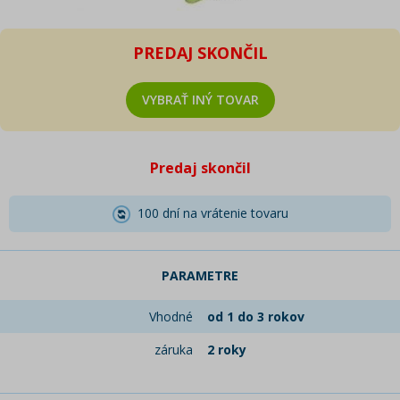
PREDAJ SKONČIL
VYBRAŤ INÝ TOVAR
Predaj skončil
100 dní na vrátenie tovaru
PARAMETRE
Vhodné
od 1 do 3 rokov
záruka
2 roky