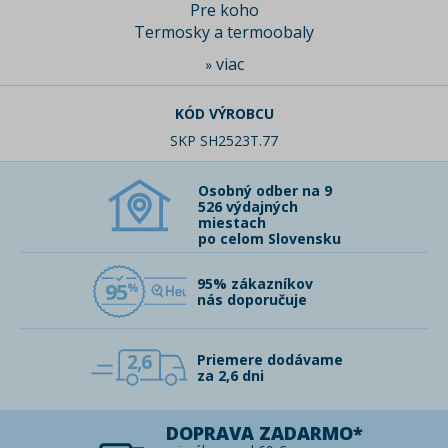
Pre koho
Termosky a termoobaly
viac
»
KÓD VÝROBCU
SKP SH2523T.77
Osobný odber na 9
526 výdajných
miestach
po celom Slovensku
95% zákazníkov
95
nás doporučuje
2,6
Priemere dodávame
za 2,6 dni
DOPRAVA ZADARMO*