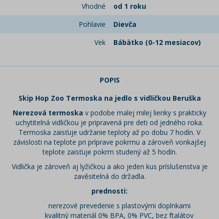
Vhodné
od 1 roku
Pohlavie
Dievča
Vek
Bábätko (0-12 mesiacov)
POPIS
Skip Hop Zoo Termoska na jedlo s vidličkou Beruška
Nerezová termoska
v podobe malej milej lienky s prakticky
uchytitelná vidličkou je pripravená pre deti od jedného roka.
Termoska zaisťuje udržanie teploty až po dobu 7 hodín. V
závislosti na teplote pri príprave pokrmu a zároveň vonkajšej
teplote zaisťuje pokrm studený až 5 hodín.
Vidlička je zároveň aj lyžičkou a ako jeden kus príslušenstva je
zavěsitelná do držadla.
prednosti:
nerezové prevedenie s plastovými doplnkami
kvalitný materiál 0% BPA, 0% PVC, bez ftalátov