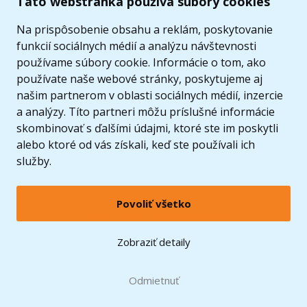
Táto webstránka používa súbory cookies
Ponuka
Na prispôsobenie obsahu a reklám, poskytovanie
funkcií sociálnych médií a analýzu návštevnosti
používame súbory cookie. Informácie o tom, ako
používate naše webové stránky, poskytujeme aj
našim partnerom v oblasti sociálnych médií, inzercie
a analýzy. Títo partneri môžu príslušné informácie
skombinovať s ďalšími údajmi, ktoré ste im poskytli
alebo ktoré od vás získali, keď ste používali ich
služby.
Povoliť všetko
© 2005 - 2026 Copyright 4kids.sk
LEGO, logo LEGO a minifigúrka sú ochrannými známkami spoločnosti LEGO Group. ©
Zobraziť detaily
2024 The LEGO Group.
Tieto internetové stránky používajú súbory cookie. Viac informácií
tu
.
Doprava zadarmo
Odmietnuť
pri nákupe od
60 €*
Zobraziť verziu pre desktop
Hračky môžete mať už
11.8.
* platí pre vybraných dopravcov