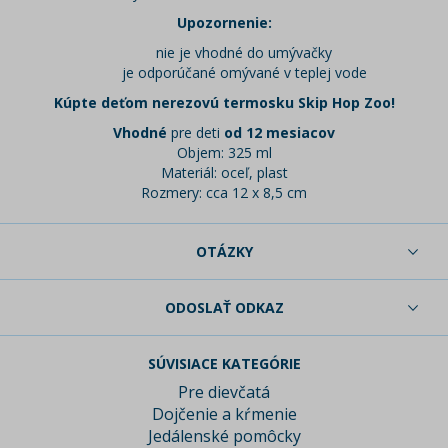
Upozornenie:
nie je vhodné do umývačky
je odporúčané omývané v teplej vode
Kúpte deťom nerezovú termosku Skip Hop Zoo!
Vhodné
pre deti
od 12 mesiacov
Objem: 325 ml
Materiál: oceľ, plast
Rozmery: cca 12 x 8,5 cm
OTÁZKY
ODOSLAŤ ODKAZ
SÚVISIACE KATEGÓRIE
Pre dievčatá
Dojčenie a kŕmenie
Jedálenské pomôcky