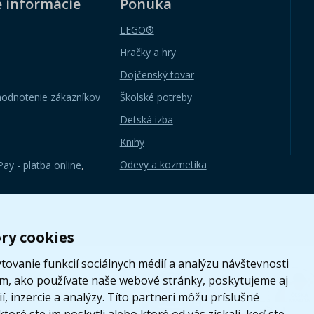
é informácie
Ponuka
LEGO®
Hračky a hry
Dojčenský tovar
hodnotenie zákazníkov
Školské potreby
Detská izba
Knihy
Odevy a kozmetika
ay - platba online
,
ry cookies
ovanie funkcií sociálnych médií a analýzu návštevnosti
om, ako používate naše webové stránky, poskytujeme aj
, inzercie a analýzy. Títo partneri môžu príslušné