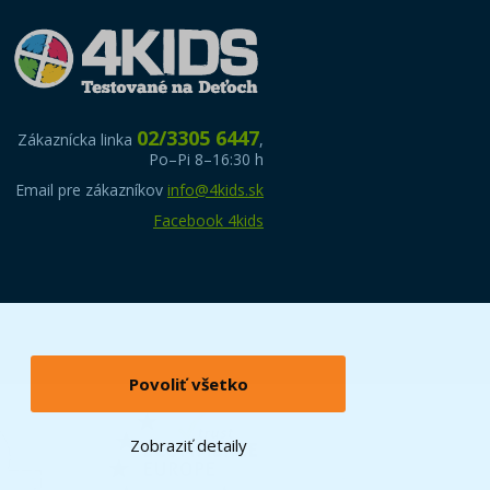
02/3305 6447
Zákaznícka linka
,
Po–Pi 8–16:30 h
Email pre zákazníkov
info@4kids.sk
Facebook 4kids
Povoliť všetko
Zobraziť detaily