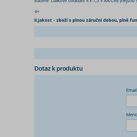
Baterie: Dálkové ovládání 4 x 1,5 V AA/LR6 (nejsou so
​4+
II.jakost - zboží s plnou záruční dobou, plně f
Dotaz k produktu
Email
Men