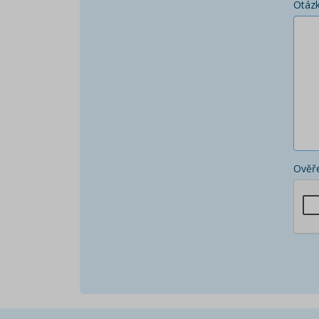
Otáz
Ověře