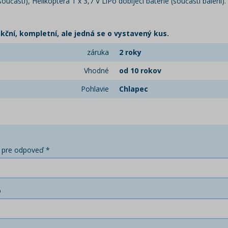
učástí), Helikoptéra 1 x 3,7 V LiPo dobíjecí baterie (součástí balení).
unkční, kompletní, ale jedná se o vystavený kus.
záruka
2 roky
Vhodné
od 10 rokov
Pohlavie
Chlapec
 pre odpoveď *
o