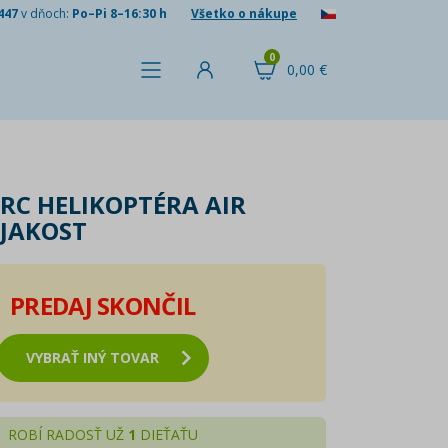
447
v dňoch:
Po–Pi 8–16:30 h
Všetko o nákupe
0
0,00 €
 RC HELIKOPTÉRA AIR
I.JAKOST
PREDAJ SKONČIL
VYBRAŤ INÝ TOVAR
ROBÍ RADOSŤ UŽ
1
DIEŤAŤU