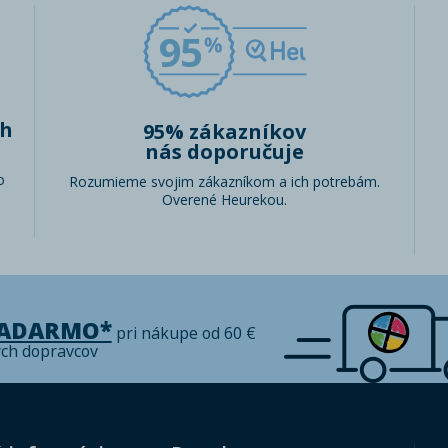
95
ch
95% zákazníkov
nás doporučuje
o
Rozumieme svojim zákazníkom a ich potrebám.
Overené Heurekou.
ZADARMO*
pri nákupe od 60 €
ých dopravcov