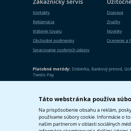
Zákaznícky servis
Užitočn
Kontakty
Doprava
Reklamácia
Značky
Vrátenie tovaru
Novinky
Obchodné podmienky
Ocenenie a 
Spracovanie osobných údajov
Platobné metódy:
Dobierka
,
Bankový prevod
,
GoP
Twisto Pay
Zobraziť mobilnú verziu
Táto webstránka používa súbo
Na prispôsobenie obsahu a reklám, poskyt
používame súbory cookie. Informácie o t
našim partnerom v oblasti sociálnych médií