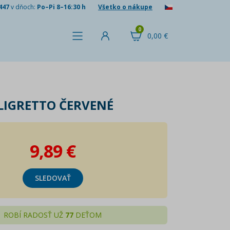
447
v dňoch:
Po–Pi 8–16:30 h
Všetko o nákupe
0
0,00 €
LIGRETTO ČERVENÉ
9,89 €
SLEDOVAŤ
ROBÍ RADOSŤ UŽ
77
DEŤOM