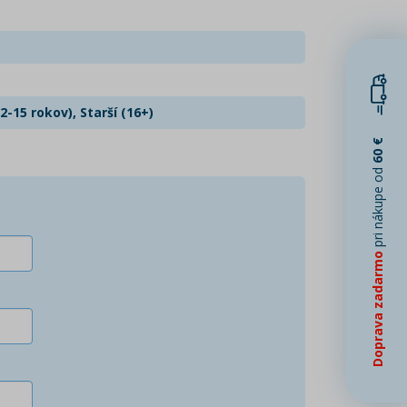
2-15 rokov), Starší (16+)
60 €
pri nákupe od
Doprava zadarmo