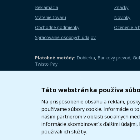
Reklamácia
Značky
Vrátenie tovaru
Novinky
Obchodné podmienky
Ocenenie a 
Spracovanie osobných údajov
Platobné metódy:
Dobierka
,
Bankový prevod
,
GoP
Twisto Pay
Zobraziť mobilnú verziu
Táto webstránka používa súbo
Na prispôsobenie obsahu a reklám, poskyt
používame súbory cookie. Informácie o t
našim partnerom v oblasti sociálnych médií
informácie skombinovať s ďalšími údajmi, k
používali ich služby.