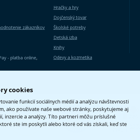
Hračky a hry
Dojčenský tovar
hodnotenie zákazníkov
Školské potreby
Detská izba
Knihy
Odevy a kozmetika
ay - platba online
,
ry cookies
ovanie funkcií sociálnych médií a analýzu návštevnosti
om, ako používate naše webové stránky, poskytujeme aj
, inzercie a analýzy. Títo partneri môžu príslušné
toré ste im poskytli alebo ktoré od vás získali, keď ste