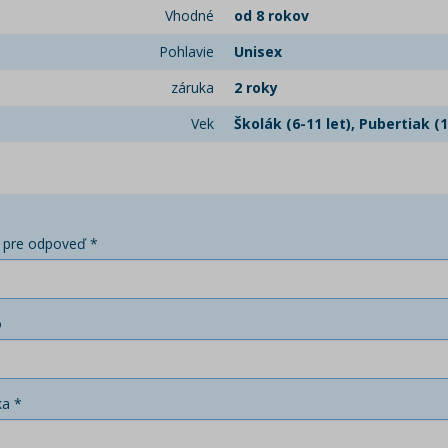
Vhodné
od 8 rokov
Pohlavie
Unisex
záruka
2 roky
Vek
Školák (6-11 let), Pubertiak (1
 pre odpoveď *
o
ka *