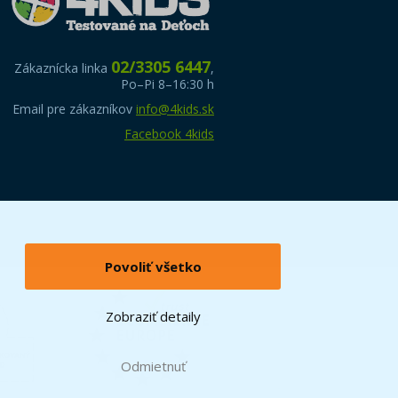
02/3305 6447
Zákaznícka linka
,
Po–Pi 8–16:30 h
Email pre zákazníkov
info@4kids.sk
Facebook 4kids
Povoliť všetko
Zobraziť detaily
Odmietnuť