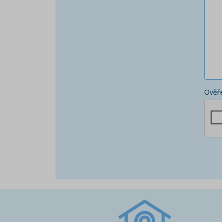
Ověře