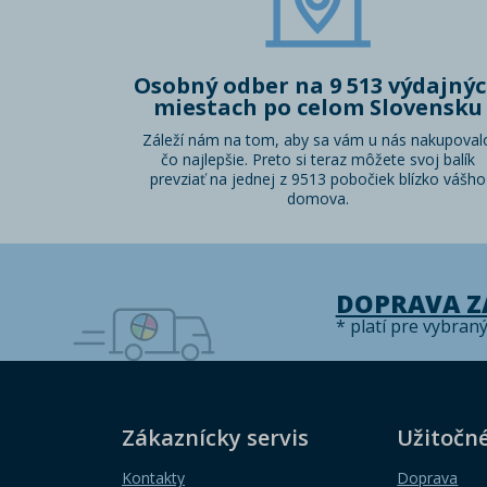
Osobný odber na 9 513 výdajný
miestach po celom Slovensku
Záleží nám na tom, aby sa vám u nás nakupoval
čo najlepšie. Preto si teraz môžete svoj balík
prevziať na jednej z 9513 pobočiek blízko vášho
domova.
DOPRAVA 
* platí pre vybran
Zákaznícky servis
Užitočn
Kontakty
Doprava