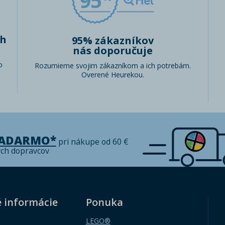
95
ch
95% zákazníkov
nás doporučuje
o
Rozumieme svojim zákazníkom a ich potrebám.
Overené Heurekou.
ZADARMO*
pri nákupe od 60 €
ých dopravcov
é informácie
Ponuka
LEGO®