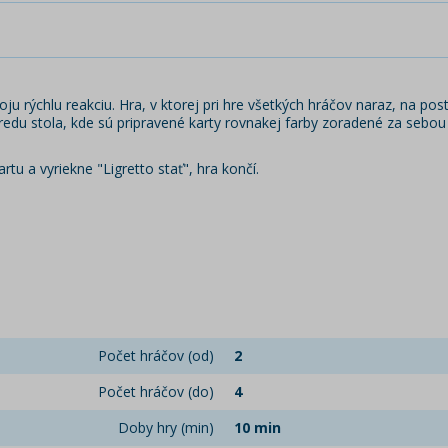
oju rýchlu reakciu. Hra, v ktorej pri hre všetkých hráčov naraz, na post
edu stola, kde sú pripravené karty rovnakej farby zoradené za sebou 
rtu a vyriekne "Ligretto stať", hra končí.
Počet hráčov (od)
2
Počet hráčov (do)
4
Doby hry (min)
10 min