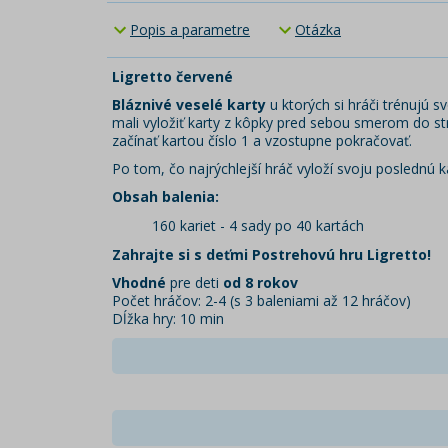
Popis a parametre
Otázka
Ligretto červené
Bláznivé veselé karty
u ktorých si hráči trénujú sv
mali vyložiť karty z kôpky pred sebou smerom do str
začínať kartou číslo 1 a vzostupne pokračovať.
Po tom, čo najrýchlejší hráč vyloží svoju poslednú ka
Obsah balenia:
160 kariet - 4 sady po 40 kartách
Zahrajte si s deťmi Postrehovú hru Ligretto!
Vhodné
pre deti
od 8 rokov
Počet hráčov: 2-4 (s 3 baleniami až 12 hráčov)
Dĺžka hry: 10 min