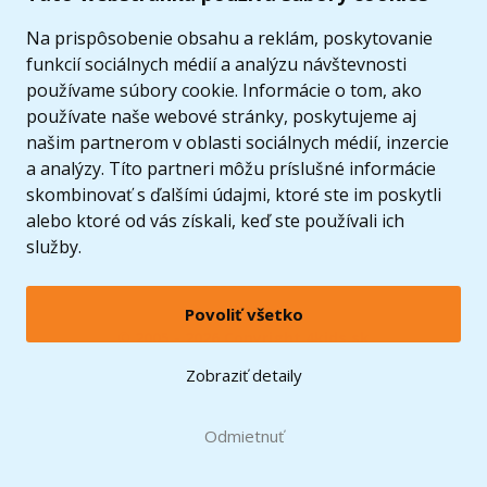
Ponuka
Na prispôsobenie obsahu a reklám, poskytovanie
funkcií sociálnych médií a analýzu návštevnosti
používame súbory cookie. Informácie o tom, ako
používate naše webové stránky, poskytujeme aj
našim partnerom v oblasti sociálnych médií, inzercie
a analýzy. Títo partneri môžu príslušné informácie
skombinovať s ďalšími údajmi, ktoré ste im poskytli
alebo ktoré od vás získali, keď ste používali ich
služby.
Povoliť všetko
© 2005 - 2026 Copyright 4kids.sk
LEGO, logo LEGO a minifigúrka sú ochrannými známkami spoločnosti LEGO Group. ©
Zobraziť detaily
2024 The LEGO Group.
Tieto internetové stránky používajú súbory cookie. Viac informácií
tu
.
Doprava zadarmo
Odmietnuť
pri nákupe od
60 €*
Zobraziť verziu pre desktop
Hračky môžete mať už
12.8.
* platí pre vybraných dopravcov