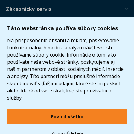
Zákaznícky servis
Užitočné informácie
Táto webstránka používa súbory cookies
Ponuka
Na prispôsobenie obsahu a reklám, poskytovanie
funkcií sociálnych médií a analýzu návštevnosti
používame súbory cookie. Informácie o tom, ako
používate naše webové stránky, poskytujeme aj
našim partnerom v oblasti sociálnych médií, inzercie
a analýzy. Títo partneri môžu príslušné informácie
skombinovať s ďalšími údajmi, ktoré ste im poskytli
alebo ktoré od vás získali, keď ste používali ich
služby.
Povoliť všetko
© 2005 - 2026 Copyright 4kids.sk
LEGO, logo LEGO a minifigúrka sú ochrannými známkami spoločnosti LEGO Group. ©
Zobraziť detaily