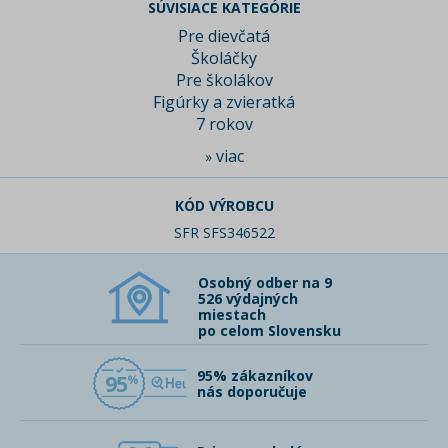
SÚVISIACE KATEGÓRIE
Pre dievčatá
Školáčky
Pre školákov
Figúrky a zvieratká
7 rokov
viac
»
KÓD VÝROBCU
SFR SFS346522
Osobný odber na 9
526 výdajných
miestach
po celom Slovensku
95% zákazníkov
95
nás doporučuje