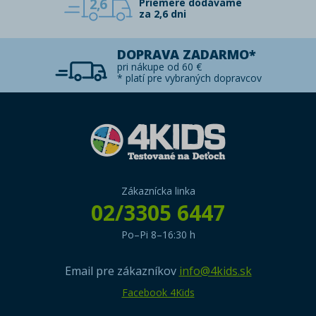
2,6
Priemere dodávame
za 2,6 dni
DOPRAVA ZADARMO*
pri nákupe od 60 €
* platí pre vybraných dopravcov
Zákaznícka linka
02/3305 6447
Po–Pi 8–16:30 h
Email pre zákazníkov
info@4kids.sk
Facebook 4Kids