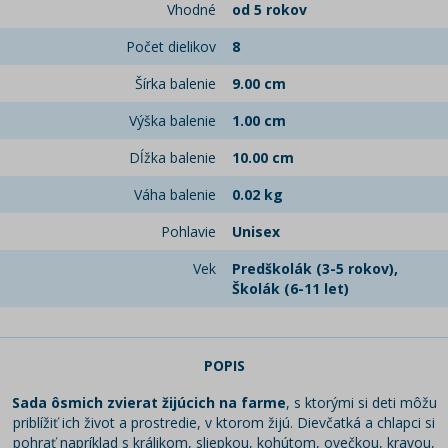
Vhodné
od 5 rokov
Počet dielikov
8
Šírka balenie
9.00 cm
Výška balenie
1.00 cm
Dĺžka balenie
10.00 cm
Váha balenie
0.02 kg
Pohlavie
Unisex
Vek
Predškolák (3-5 rokov),
Školák (6-11 let)
POPIS
Sada ôsmich zvierat žijúcich na farme
, s ktorými si deti môžu
priblížiť ich život a prostredie, v ktorom žijú. Dievčatká a chlapci si
pohrať napríklad s králikom, sliepkou, kohútom, ovečkou, kravou,