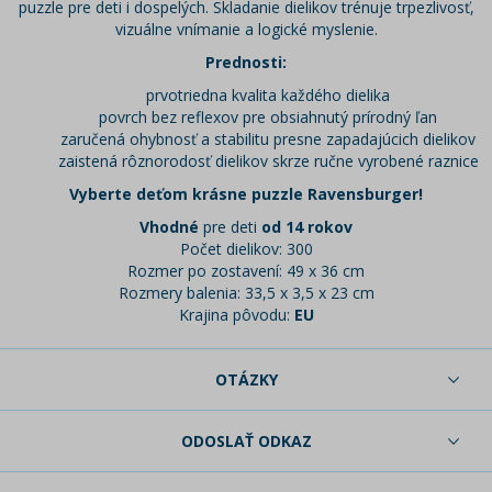
puzzle pre deti i dospelých. Skladanie dielikov trénuje trpezlivosť,
vizuálne vnímanie a logické myslenie.
Prednosti:
prvotriedna kvalita každého dielika
povrch bez reflexov pre obsiahnutý prírodný ľan
zaručená ohybnosť a stabilitu presne zapadajúcich dielikov
zaistená rôznorodosť dielikov skrze ručne vyrobené raznice
Vyberte deťom krásne puzzle Ravensburger!
Vhodné
pre deti
od 14 rokov
Počet dielikov: 300
Rozmer po zostavení: 49 x 36 cm
Rozmery balenia: 33,5 x 3,5 x 23 cm
Krajina pôvodu:
EU
OTÁZKY
ODOSLAŤ ODKAZ