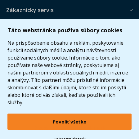
Zákaznícky servis
Užitočné informácie
Táto webstránka používa súbory cookies
Ponuka
Na prispôsobenie obsahu a reklám, poskytovanie
funkcií sociálnych médií a analýzu návštevnosti
používame súbory cookie. Informácie o tom, ako
používate naše webové stránky, poskytujeme aj
našim partnerom v oblasti sociálnych médií, inzercie
a analýzy. Títo partneri môžu príslušné informácie
skombinovať s ďalšími údajmi, ktoré ste im poskytli
alebo ktoré od vás získali, keď ste používali ich
služby.
Povoliť všetko
© 2005 - 2026 Copyright 4kids.sk
LEGO, logo LEGO a minifigúrka sú ochrannými známkami spoločnosti LEGO Group. ©