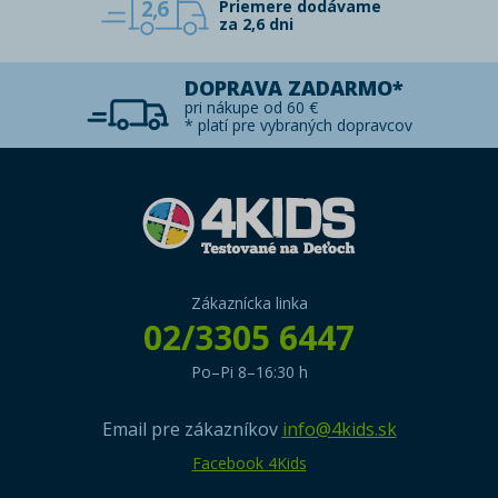
2,6
Priemere dodávame
za 2,6 dni
DOPRAVA ZADARMO*
pri nákupe od 60 €
* platí pre vybraných dopravcov
Zákaznícka linka
02/3305 6447
Po–Pi 8–16:30 h
Email pre zákazníkov
info@4kids.sk
Facebook 4Kids