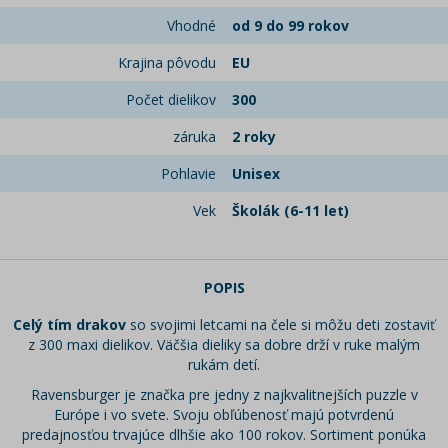
Vhodné
od 9 do 99 rokov
Krajina pôvodu
EU
Počet dielikov
300
záruka
2 roky
Pohlavie
Unisex
Vek
Školák (6-11 let)
POPIS
Celý tím drakov
so svojimi letcami na čele si môžu deti zostaviť
z 300 maxi dielikov. Väčšia dieliky sa dobre drží v ruke malým
rukám detí.
Ravensburger je značka pre jedny z najkvalitnejších puzzle v
Európe i vo svete. Svoju obľúbenosť majú potvrdenú
predajnosťou trvajúce dlhšie ako 100 rokov. Sortiment ponúka