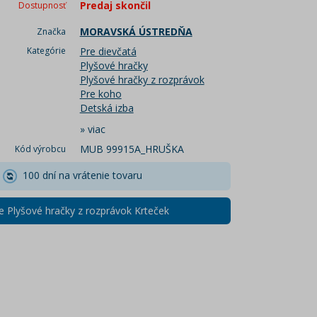
Predaj skončil
Dostupnosť
MORAVSKÁ ÚSTREDŇA
Značka
Kategórie
Pre dievčatá
Plyšové hračky
Plyšové hračky z rozprávok
Pre koho
Detská izba
»
viac
MUB 99915A_HRUŠKA
Kód výrobcu
100 dní na vrátenie tovaru
e Plyšové hračky z rozprávok Krteček