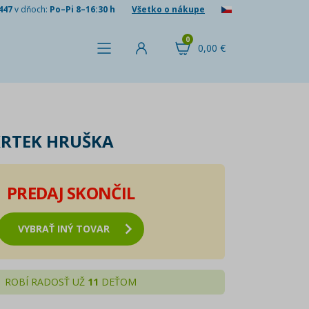
447
v dňoch:
Po–Pi 8–16:30 h
Všetko o nákupe
0
0,00 €
RTEK HRUŠKA
PREDAJ SKONČIL
VYBRAŤ INÝ TOVAR
ROBÍ RADOSŤ UŽ
11
DEŤOM