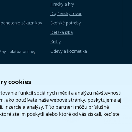
Hračky a hry
Dojčenský tovar
hodnotenie zákazníkov
Školské potreby
Detská izba
Knihy
Odevy a kozmetika
ay - platba online
,
ry cookies
ovanie funkcií sociálnych médií a analýzu návštevnosti
om, ako používate naše webové stránky, poskytujeme aj
, inzercie a analýzy. Títo partneri môžu príslušné
toré ste im poskytli alebo ktoré od vás získali, keď ste