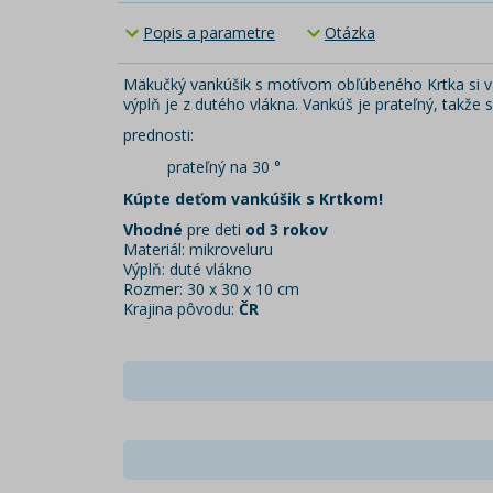
Popis a parametre
Otázka
Mäkučký vankúšik s motívom obľúbeného Krtka si vaš
výplň je z dutého vlákna. Vankúš je prateľný, takže 
prednosti:
prateľný na 30 °
Kúpte deťom vankúšik s Krtkom!
Vhodné
pre deti
od 3 rokov
Materiál: mikroveluru
Výplň: duté vlákno
Rozmer: 30 x 30 x 10 cm
Krajina pôvodu:
ČR