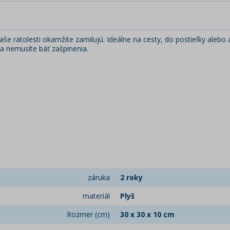
e ratolesti okamžite zamilujú. Ideálne na cesty, do postieľky alebo 
sa nemusíte báť zašpinenia.
záruka
2 roky
materiál
Plyš
Rozmer (cm)
30 x 30 x 10 cm