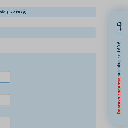
ľa (1-2 roky)
60 €
pri nákupe od
Doprava zadarmo