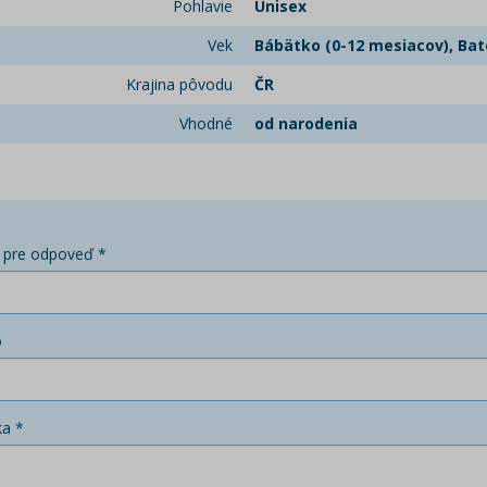
Pohlavie
Unisex
Vek
Bábätko (0-12 mesiacov), Bato
Krajina pôvodu
ČR
Vhodné
od narodenia
 pre odpoveď *
o
ka *