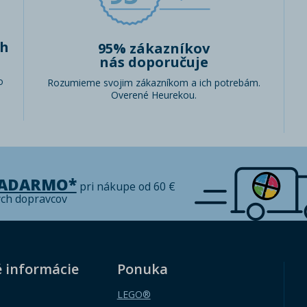
ch
95% zákazníkov
nás doporučuje
o
Rozumieme svojim zákazníkom a ich potrebám.
Overené Heurekou.
ZADARMO*
pri nákupe od 60 €
ých dopravcov
é informácie
Ponuka
LEGO®