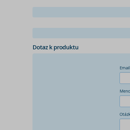
Dotaz k produktu
Email
Men
Otáz