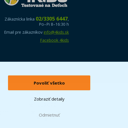
02/3305 6447
Zákaznícka linka
,
Po–Pi 8–16:30 h
Email pre zákazníkov
info@4kids.sk
Facebook 4kids
Povoliť všetko
Zobraziť detaily
Odmietnuť