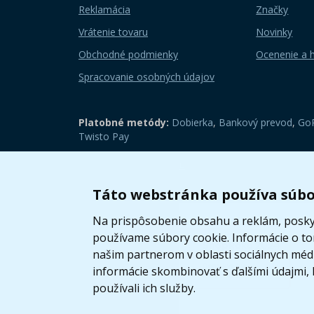
Reklamácia
Značky
Vrátenie tovaru
Novinky
Obchodné podmienky
Ocenenie a 
Spracovanie osobných údajov
Platobné metódy:
Dobierka
,
Bankový prevod
,
GoP
Twisto Pay
Zobraziť mobilnú verziu
Táto webstránka používa súbo
Na prispôsobenie obsahu a reklám, poskyt
používame súbory cookie. Informácie o t
našim partnerom v oblasti sociálnych médií
informácie skombinovať s ďalšími údajmi, k
používali ich služby.