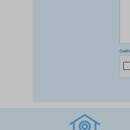
Ověře