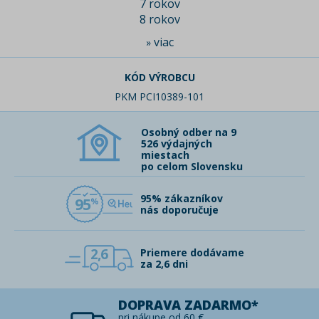
7 rokov
8 rokov
viac
»
KÓD VÝROBCU
PKM PCI10389-101
Osobný odber na 9
526 výdajných
miestach
po celom Slovensku
95% zákazníkov
95
nás doporučuje
2,6
Priemere dodávame
za 2,6 dni
DOPRAVA ZADARMO*
pri nákupe od 60 €