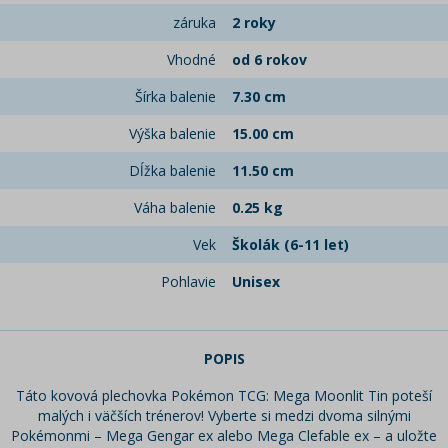
záruka
2 roky
Vhodné
od 6 rokov
Šírka balenie
7.30 cm
Výška balenie
15.00 cm
Dĺžka balenie
11.50 cm
Váha balenie
0.25 kg
Vek
Školák (6-11 let)
Pohlavie
Unisex
POPIS
Táto kovová plechovka Pokémon TCG: Mega Moonlit Tin poteší
malých i väčších trénerov! Vyberte si medzi dvoma silnými
Pokémonmi – Mega Gengar ex alebo Mega Clefable ex – a uložte