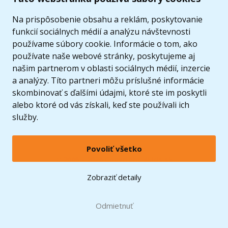
Ponuka
Na prispôsobenie obsahu a reklám, poskytovanie
funkcií sociálnych médií a analýzu návštevnosti
používame súbory cookie. Informácie o tom, ako
používate naše webové stránky, poskytujeme aj
našim partnerom v oblasti sociálnych médií, inzercie
a analýzy. Títo partneri môžu príslušné informácie
skombinovať s ďalšími údajmi, ktoré ste im poskytli
alebo ktoré od vás získali, keď ste používali ich
služby.
Povoliť všetko
© 2005 - 2026 Copyright 4kids.sk
LEGO, logo LEGO a minifigúrka sú ochrannými známkami spoločnosti LEGO Group. ©
Zobraziť detaily
2024 The LEGO Group.
Tieto internetové stránky používajú súbory cookie. Viac informácií
tu
.
Doprava zadarmo
Odmietnuť
pri nákupe od
60 €*
Zobraziť verziu pre desktop
Hračky môžete mať už
11.8.
* platí pre vybraných dopravcov