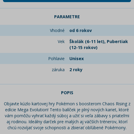
PARAMETRE
Vhodné
od 6 rokov
Vek
Školák (6-11 let), Pubertiak
(12-15 rokov)
Pohlavie
Unisex
záruka
2 roky
POPIS
Objavte kúzlo kartovej hry Pokémon s boosterom Chaos Rising z
edície Mega Evolution! Tento balíček je plný nových kariet, ktoré
vám pomôžu vyhrať každý súboj a užiť si veľa zábavy s priateľmi
aj rodinou. Ideálny darček pre malých aj väčších trénerov, ktorí
chcú rozvíjať svoje schopnosti a zbierať obľúbené Pokémony.