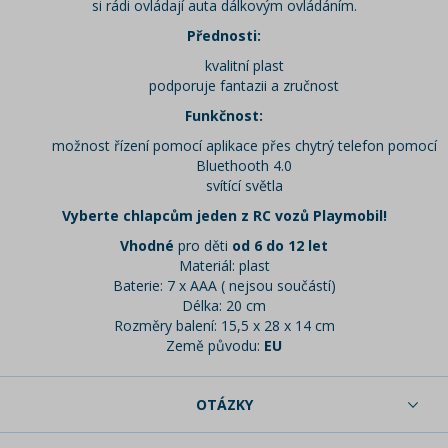
si rádi ovládají auta dálkovým ovládáním.
Přednosti:
kvalitní plast
podporuje fantazii a zručnost
Funkčnost:
možnost řízení pomocí aplikace přes chytrý telefon pomocí
Bluethooth 4.0
svítící světla
Vyberte chlapcům jeden z RC vozů Playmobil!
Vhodné
pro děti
od 6 do 12 let
Materiál: plast
Baterie: 7 x AAA ( nejsou součástí)
Délka: 20 cm
Rozměry balení: 15,5 x 28 x 14 cm
Země původu:
EU
OTÁZKY