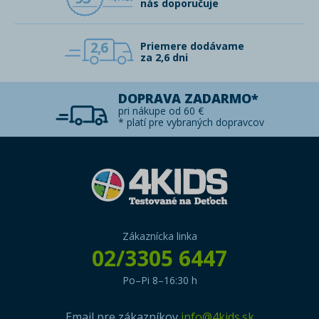
nás doporučuje
2,6
Priemere dodávame
za 2,6 dni
DOPRAVA ZADARMO*
pri nákupe od 60 €
* platí pre vybraných dopravcov
Zákaznícka linka
02/3305 6447
Po–Pi 8–16:30 h
Email pre zákazníkov
info@4kids.sk