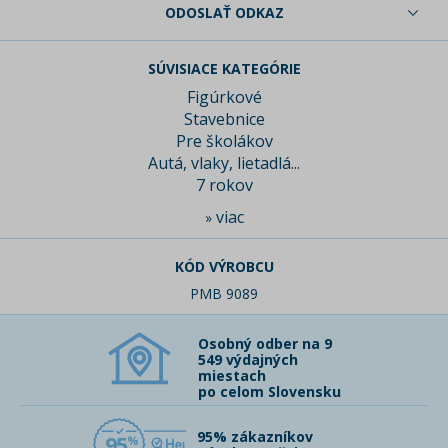
ODOSLAŤ ODKAZ
SÚVISIACE KATEGÓRIE
Figúrkové
Stavebnice
Pre školákov
Autá, vlaky, lietadlá...
7 rokov
viac
»
KÓD VÝROBCU
PMB 9089
Osobný odber na 9
549 výdajných
miestach
po celom Slovensku
95% zákazníkov
95