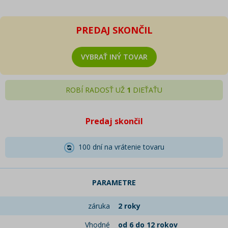
PREDAJ SKONČIL
VYBRAŤ INÝ TOVAR
ROBÍ RADOSŤ UŽ
1
DIEŤAŤU
Predaj skončil
100 dní na vrátenie tovaru
PARAMETRE
záruka
2 roky
Vhodné
od 6 do 12 rokov