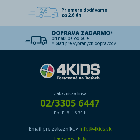
2,6
Priemere dodávame
za 2,6 dni
DOPRAVA ZADARMO*
pri nákupe od 60 €
* platí pre vybraných dopravcov
Zákaznícka linka
02/3305 6447
Po–Pi 8–16:30 h
Email pre zákazníkov
info@4kids.sk
Facebook 4Kids