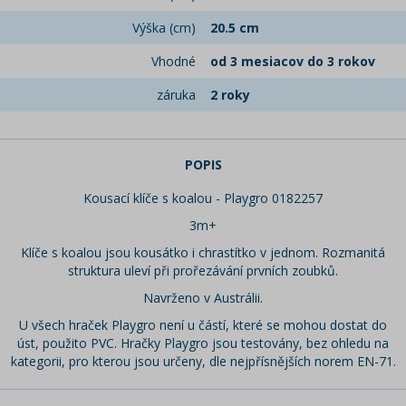
Výška (cm)
20.5 cm
Vhodné
od 3 mesiacov do 3 rokov
záruka
2 roky
POPIS
Kousací klíče s koalou - Playgro 0182257
3m+
Klíče s koalou jsou kousátko i chrastítko v jednom. Rozmanitá
struktura uleví při prořezávání prvních zoubků.
Navrženo v Austrálii.
U všech hraček Playgro není u částí, které se mohou dostat do
úst, použito PVC. Hračky Playgro jsou testovány, bez ohledu na
kategorii, pro kterou jsou určeny, dle nejpřísnějších norem EN-71.