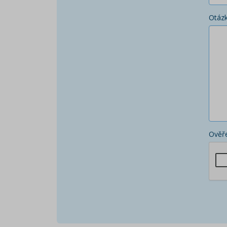
Otáz
Ověře