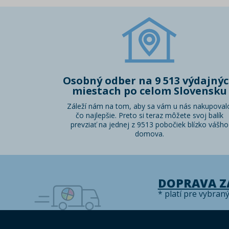
Osobný odber na 9 513 výdajný
miestach po celom Slovensku
Záleží nám na tom, aby sa vám u nás nakupoval
čo najlepšie. Preto si teraz môžete svoj balík
prevziať na jednej z 9513 pobočiek blízko vášho
domova.
DOPRAVA 
* platí pre vybran