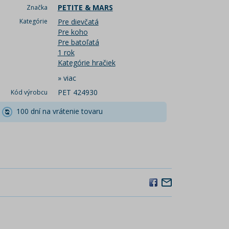
PETITE & MARS
Značka
Kategórie
Pre dievčatá
Pre koho
Pre batoľatá
1 rok
Kategórie hračiek
»
viac
PET 424930
Kód výrobcu
100 dní na vrátenie tovaru