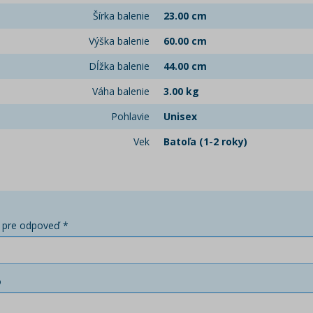
Šírka balenie
23.00 cm
Výška balenie
60.00 cm
Dĺžka balenie
44.00 cm
Váha balenie
3.00 kg
Pohlavie
Unisex
Vek
Batoľa (1-2 roky)
 pre odpoveď *
o