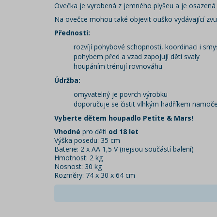
Ovečka je vyrobená z jemného plyšeu a je osazená n
Na ovečce mohou také objevit ouško vydávající zvu
Přednosti:
rozvíjí
pohybové schopnosti, koordinaci i smy
pohybem před a vzad zapojují děti svaly
houpáním trénují rovnováhu
Údržba:
omyvatelný je povrch výrobku
doporučuje se čistit vlhkým hadříkem namo
Vyberte dětem houpadlo Petite & Mars!
Vhodné
pro děti
od 18 let
Výška posedu: 35 cm
Baterie: 2 x AA 1,5 V (nejsou součástí balení)
Hmotnost: 2 kg
Nosnost: 30 kg
Rozměry: 74 x 30 x 64 cm