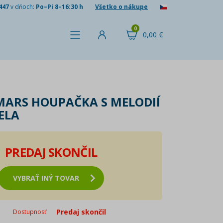
447
v dňoch:
Po–Pi 8–16:30 h
Všetko o nákupe
0
0,00 €
 MARS HOUPAČKA S MELODIÍ
ELA
PREDAJ SKONČIL
VYBRAŤ INÝ TOVAR
Predaj skončil
Dostupnosť