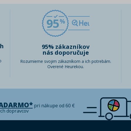
95
ch
95% zákazníkov
nás doporučuje
o
Rozumieme svojim zákazníkom a ich potrebám.
Overené Heurekou.
ZADARMO*
pri nákupe od 60 €
ých dopravcov