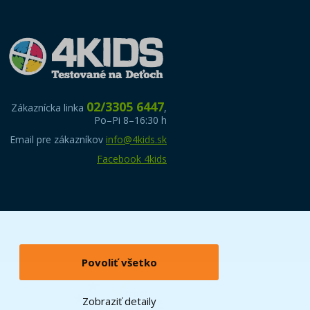
02/3305 6447
Zákaznícka linka
,
Po–Pi 8–16:30 h
Email pre zákazníkov
info@4kids.sk
Facebook 4kids
Povoliť všetko
Zobraziť detaily