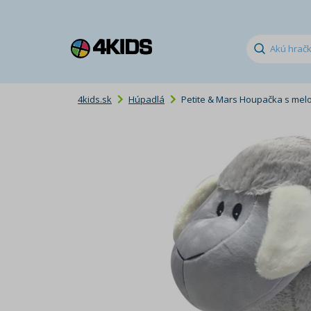
4kids.sk
Húpadlá
Petite & Mars Houpačka s melo