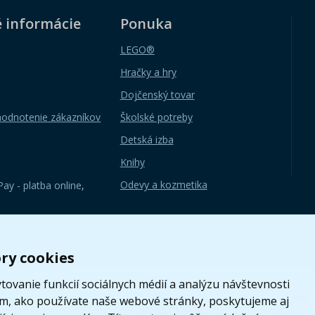
é informácie
Ponuka
LEGO®
Hračky a hry
Dojčenský tovar
hodnotenie zákazníkov
Školské potreby
Detská izba
Knihy
Odevy a kozmetika
ay - platba online
,
ry cookies
ovanie funkcií sociálnych médií a analýzu návštevnosti
om, ako používate naše webové stránky, poskytujeme aj