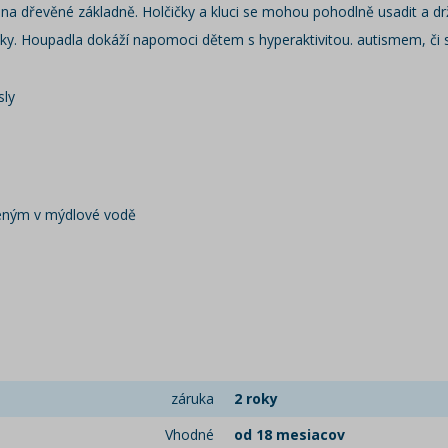
a dřevěné základně. Holčičky a kluci se mohou pohodlně usadit a dr
ky. Houpadla dokáží napomoci dětem s hyperaktivitou. autismem, či 
sly
čeným v mýdlové vodě
záruka
2 roky
Vhodné
od 18 mesiacov