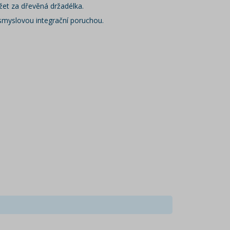
žet za dřevěná držadélka.
smyslovou integrační poruchou.