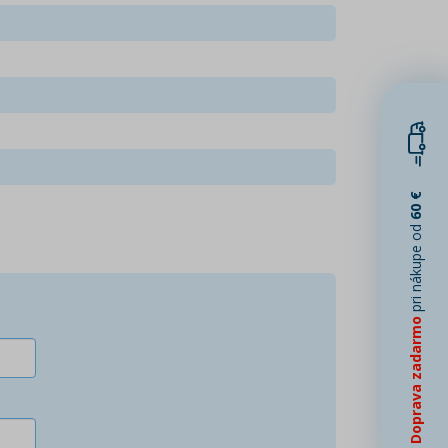
60 €
pri nákupe od
Doprava zadarmo