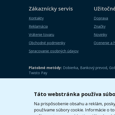
Zákaznícky servis
Užitočn
Kontakty
Doprava
Reklamácia
Značky
Vrátenie tovaru
Novinky
Obchodné podmienky
Ocenenie a 
Spracovanie osobných údajov
Platobné metódy:
Dobierka
,
Bankový prevod
,
GoP
Twisto Pay
Zobraziť mobilnú verziu
Táto webstránka používa súbo
Na prispôsobenie obsahu a reklám, poskyt
používame súbory cookie. Informácie o t