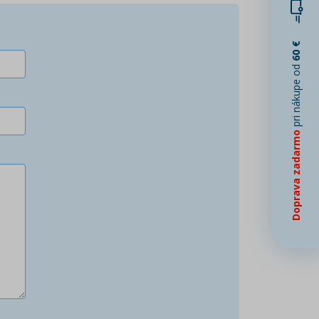
60 €
pri nákupe od
Doprava zadarmo