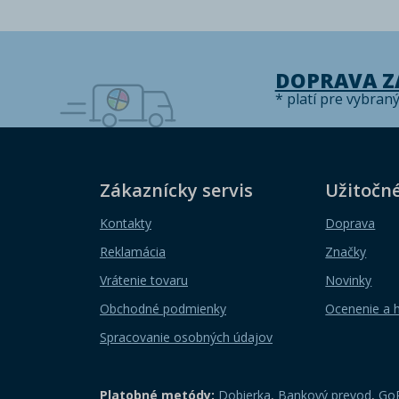
DOPRAVA 
* platí pre vybran
Zákaznícky servis
Užitočn
Kontakty
Doprava
Reklamácia
Značky
Vrátenie tovaru
Novinky
Obchodné podmienky
Ocenenie a 
Spracovanie osobných údajov
Platobné metódy:
Dobierka
,
Bankový prevod
,
GoP