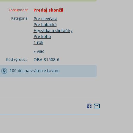
Predaj skončil
Dostupnosť
Kategórie
Pre dievčatá
Pre bábätká
Hryzátka a slintáčiky
Pre koho
1 rok
»
viac
OBA 81508-6
Kód výrobcu
100 dní na vrátenie tovaru