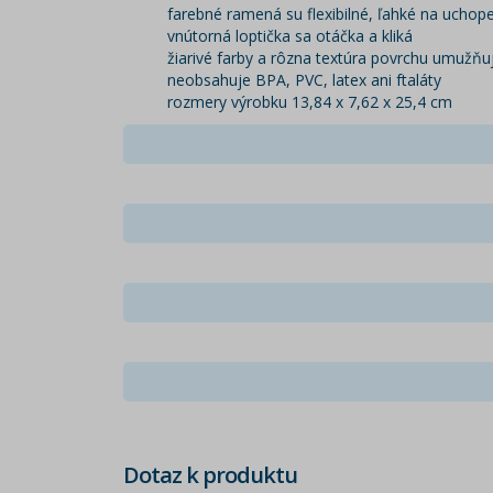
farebné ramená su flexibilné, ľahké na uchop
vnútorná loptička sa otáčka a kliká
žiarivé farby a rôzna textúra povrchu umužňu
neobsahuje BPA, PVC, latex ani ftaláty
rozmery výrobku 13,84 x 7,62 x 25,4 cm
Dotaz k produktu