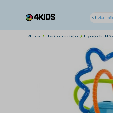
4kids.sk
Hryzátka a slintáčiky
Hryzačka Bright Star