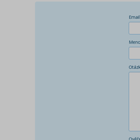
Email
Men
Otáz
Ověře