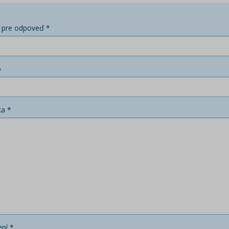
 pre odpoveď *
o
ka *
ní *