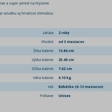
enie a super jemné na hryzenie
je vizuálnu aj hmatovú stimuláciu
záruka
2 roky
Vhodné
od 3 mesiacov
Šírka balenie
13.84 cm
Výška balenie
25.40 cm
Dĺžka balenie
7.62 cm
Váha balenie
0.10 kg
Vek
Bábätko (0-12 mesiacov)
Pohlavie
Unisex