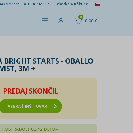
447
v dňoch:
Po–Pi 8–16:30 h
Všetko o nákupe
0
0,00 €
 BRIGHT STARTS - OBALLO
WIST, 3M +
PREDAJ SKONČIL
VYBRAŤ INÝ TOVAR
ROBÍ RADOSŤ UŽ
12
DEŤOM