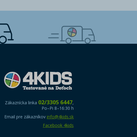
02/3305 6447
Zákaznícka linka
,
Po–Pi 8–16:30 h
Email pre zákazníkov
info@4kids.sk
Facebook 4kids