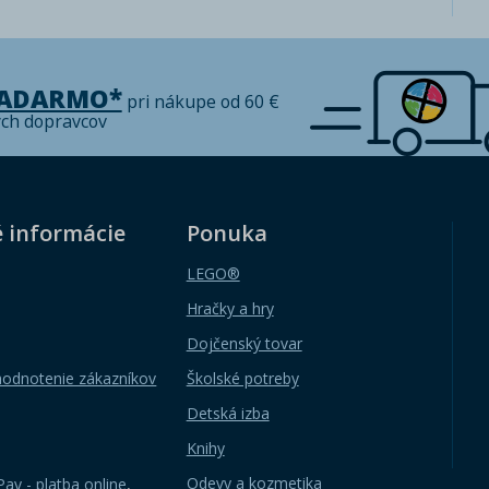
ZADARMO*
pri nákupe od 60 €
ých dopravcov
é informácie
Ponuka
LEGO®
Hračky a hry
Dojčenský tovar
hodnotenie zákazníkov
Školské potreby
Detská izba
Knihy
Odevy a kozmetika
ay - platba online
,