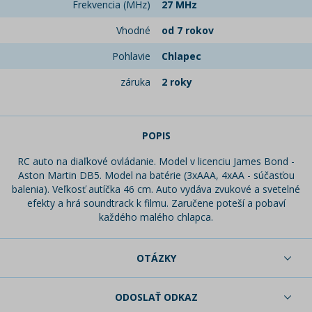
Frekvencia (MHz)
27 MHz
Vhodné
od 7 rokov
Pohlavie
Chlapec
záruka
2 roky
POPIS
RC auto na diaľkové ovládanie. Model v licenciu James Bond -
Aston Martin DB5. Model na batérie (3xAAA, 4xAA - súčasťou
balenia). Veľkosť autíčka 46 cm. Auto vydáva zvukové a svetelné
efekty a hrá soundtrack k filmu. Zaručene poteší a pobaví
každého malého chlapca.
OTÁZKY
ODOSLAŤ ODKAZ