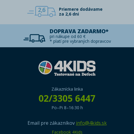
2,6
Priemere dodávame
za 2,6 dni
DOPRAVA ZADARMO*
pri nákupe od 60 €
* platí pre vybraných dopravcov
Zákaznícka linka
02/3305 6447
Po–Pi 8–16:30 h
Email pre zákazníkov
info@4kids.sk
Facebook 4Kids