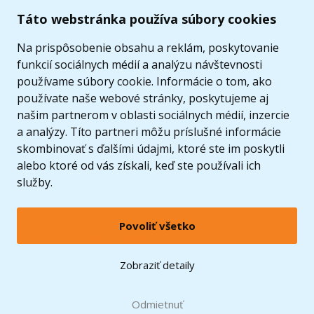
Užitočné informácie
Táto webstránka používa súbory cookies
Ponuka
Na prispôsobenie obsahu a reklám, poskytovanie
funkcií sociálnych médií a analýzu návštevnosti
používame súbory cookie. Informácie o tom, ako
používate naše webové stránky, poskytujeme aj
našim partnerom v oblasti sociálnych médií, inzercie
a analýzy. Títo partneri môžu príslušné informácie
skombinovať s ďalšími údajmi, ktoré ste im poskytli
alebo ktoré od vás získali, keď ste používali ich
služby.
Povoliť všetko
© 2005 - 2026 Copyright 4kids.sk
LEGO, logo LEGO a minifigúrka sú ochrannými známkami spoločnosti LEGO Group. ©
Zobraziť detaily
2024 The LEGO Group.
Tieto internetové stránky používajú súbory cookie. Viac informácií
tu
.
Doprava zadarmo
Odmietnuť
pri nákupe od
60 €*
Zobraziť verziu pre desktop