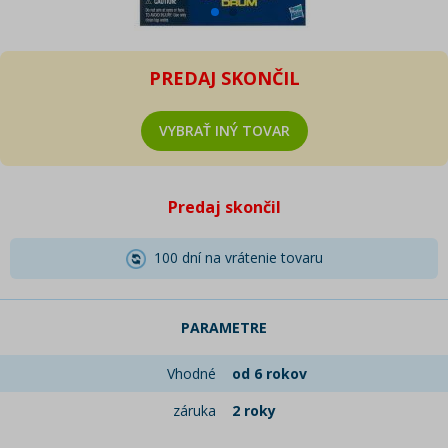
PREDAJ SKONČIL
VYBRAŤ INÝ TOVAR
Predaj skončil
100 dní na vrátenie tovaru
PARAMETRE
Vhodné
od 6 rokov
záruka
2 roky