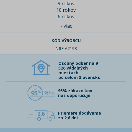
9 rokov
10 rokov
6 rokov
viac
»
KÓD VÝROBCU
NRF A2193
Osobný odber na 9
526 výdajných
miestach
po celom Slovensku
95% zákazníkov
95
nás doporučuje
2,6
Priemere dodávame
za 2,6 dni