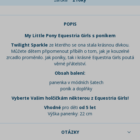
POPIS
My Little Pony Equestria Girls s poníkem
Twilight Sparkle
ze kterého se ona stala krásnou dívkou.
Můžete dětem připomenout příběh o tom, jak je kouzelné
zrcadlo proměnilo. Jak poníky, tak i krásné Equestria Girls poutá
věrné přátelství.
Obsah balení:
panenka v módních šatech
poník a doplňky
Vyberte Vašim holčičkám některou z Equestria Girls!
Vhodné
pro děti
od 5 let
Výška panenky: 22 cm
OTÁZKY