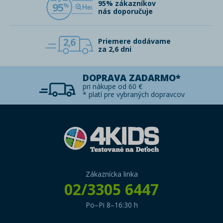
95% zákazníkov
95
nás doporučuje
2,6
Priemere dodávame
za 2,6 dni
DOPRAVA ZADARMO*
pri nákupe od 60 €
* platí pre vybraných dopravcov
Zákaznícka linka
02/3305 6447
Po–Pi 8–16:30 h