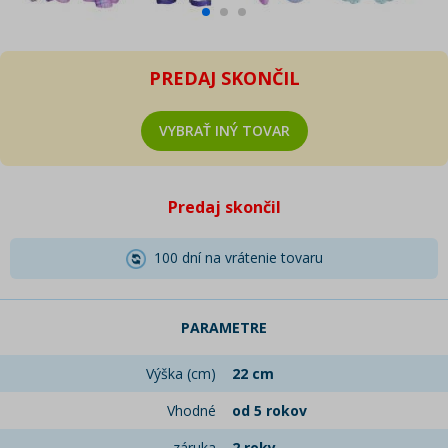
PREDAJ SKONČIL
VYBRAŤ INÝ TOVAR
Predaj skončil
100 dní na vrátenie tovaru
PARAMETRE
Výška (cm)
22 cm
Vhodné
od 5 rokov
záruka
2 roky