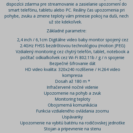
dispozícii zdarma pre streamovanie a zasielanie upozornení do
smart telefónu, tabletu alebo PC. Reálny čas upozornenia pri
pohybe, zvuku a zmene teploty vám prinesie pokoj na duši, nech
už ste kdekoľvek.
Základné parametre:
2,4 inch / 6,1cm Digitálne video baby monitor spojený cez
2.4GHz FHSS bezdrôtovou technológiou (motion JPEG)
Vzdialený monitoring cez chytrý telefón, tablet, notebook a
počítač odkiaľkoľvek cez Wi-Fi 802.11b / g / n spojenie
Bezpečné šifrovanie dát
HD video kvalita: 320x240 rozlíšenie / H.264 video
kompresia
Dosah až 180 m *
Infračervené nočné videnie
Upozornenie na pohyb a zvuk
Monitoring teploty
Obojsmerná komunikácia
Funkcia vzdialeného ovládania zoomu
Uspávanky
Upozornenie na vybitú batériu na rodičovskej jednotke
Stojan a pripevnenie na stenu