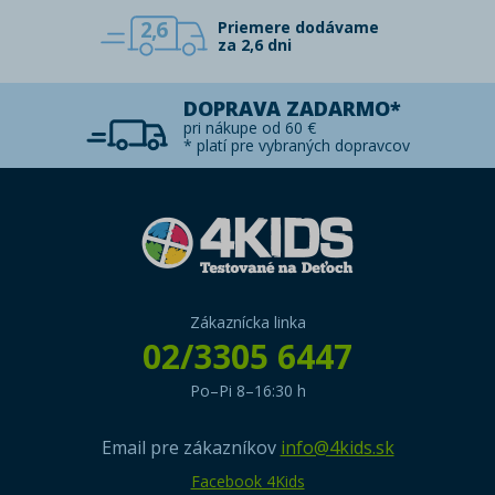
2,6
Priemere dodávame
za 2,6 dni
DOPRAVA ZADARMO*
pri nákupe od 60 €
* platí pre vybraných dopravcov
Zákaznícka linka
02/3305 6447
Po–Pi 8–16:30 h
Email pre zákazníkov
info@4kids.sk
Facebook 4Kids