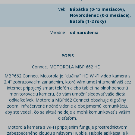
Vek
Bábätko (0-12 mesiacov),
Novorodenec (0-3 mesiace),
Batoľa (1-2 roky)
Vhodné
od narodenia
POPIS
Connect MOTOROLA MBP 662 HD
MBP662 Connect Motorola je "duálna" HD Wi-Fi video kamera s
2,4" zobrazovacím zariadením, ktoré vám umožní zmeniť váš cez
internet pripojený smart telefón alebo tablet na plnohodnotnú
monitorovaciu kameru, čo vám umožní sledovať vaše dieťa
odkiaľkoľvek. Motorola MBP662 Connect obsahuje digitálny
zoom, infračervené nočné videnie a obojsmernú komunikáciu,
aby ste vedeli, čo sa aktuálne deje a mohli komunikovať s vaším
dieťaťom.
Motorola kamera s Wi-Fi pripojením funguje prostredníctvom
zabezpečeného cloudu s názvom Hubble. Hubble aplikácia je k