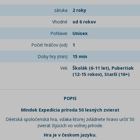
záruka
2 roky
Vhodné
od 6 rokov
Pohlavie
Unisex
Počet hráčov (od)
1
Doby hry (min)
15 min
Vek
Školák (6-11 let), Pubertiak
(12-15 rokov), Starší (16+)
POPIS
Mindok Expedícia príroda 50 lesných zvierat
Děetská spoločenská hra, vďaka ktorej zvládnete hravo určiť 50
zvierat žijúcich vo voľnej prírode.
Hra je v českom jazyku.