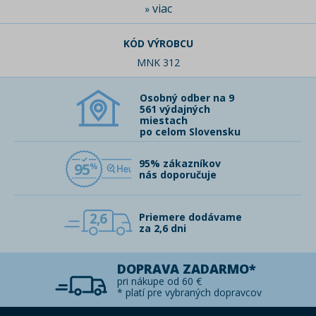
viac
»
KÓD VÝROBCU
MNK 312
Osobný odber na 9
561 výdajných
miestach
po celom Slovensku
95% zákazníkov
95
nás doporučuje
2,6
Priemere dodávame
za 2,6 dni
DOPRAVA ZADARMO*
pri nákupe od 60 €
* platí pre vybraných dopravcov