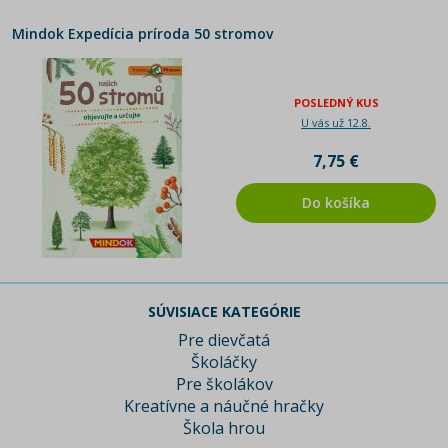
Mindok Expedícia príroda 50 stromov
POSLEDNÝ KUS
U vás už 12.8.
7,75 €
Do košíka
SÚVISIACE KATEGÓRIE
Pre dievčatá
Školáčky
Pre školákov
Kreatívne a náučné hračky
Škola hrou