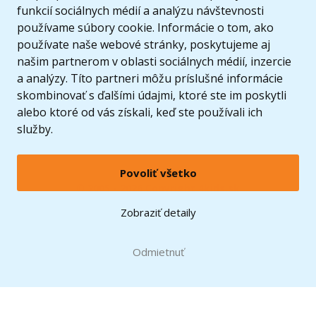
funkcií sociálnych médií a analýzu návštevnosti
používame súbory cookie. Informácie o tom, ako
používate naše webové stránky, poskytujeme aj
našim partnerom v oblasti sociálnych médií, inzercie
a analýzy. Títo partneri môžu príslušné informácie
skombinovať s ďalšími údajmi, ktoré ste im poskytli
alebo ktoré od vás získali, keď ste používali ich
služby.
Povoliť všetko
© 2005 - 2026 Copyright 4kids.sk
LEGO, logo LEGO a minifigúrka sú ochrannými známkami spoločnosti LEGO Group. ©
Zobraziť detaily
2024 The LEGO Group.
Tieto internetové stránky používajú súbory cookie. Viac informácií
tu
.
Doprava zadarmo
Odmietnuť
pri nákupe od
60 €*
Zobraziť verziu pre desktop
Hračky môžete mať už
12.8.
* platí pre vybraných dopravcov