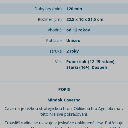
Doby hry (min)
120 min
Rozmer (cm)
22,5 x 10 x 31,5 cm
Vhodné
od 12 rokov
Pohlavie
Unisex
záruka
2 roky
Vek
Pubertiak (12-15 rokov),
Starší (16+), Dospelí
POPIS
Mindok Caverna
Caverna je těžkou strategickou hrou. Oblíbená hra Agricola má v
této hře své pokračování.
Trpasličí rodina se usazuje v jeskyňce obklopené lesy. Potřebuje