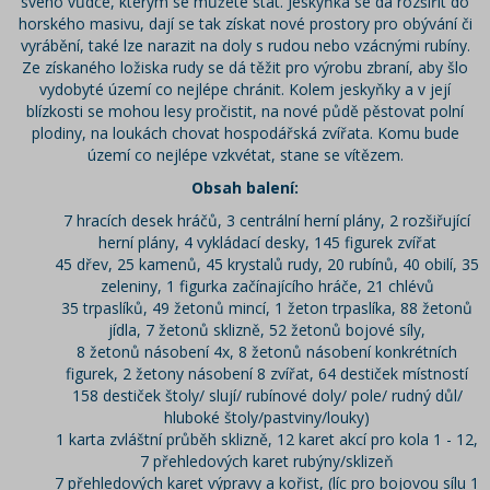
svého vůdce, kterým se můžete stát. Jeskyňka se dá rozšířit do
horského masivu, dají se tak získat nové prostory pro obývání či
vyrábění, také lze narazit na doly s rudou nebo vzácnými rubíny.
Ze získaného ložiska rudy se dá těžit pro výrobu zbraní, aby šlo
vydobyté území co nejlépe chránit. Kolem jeskyňky a v její
blízkosti se mohou lesy pročistit, na nové půdě pěstovat polní
plodiny, na loukách chovat hospodářská zvířata. Komu bude
území co nejlépe vzkvétat, stane se vítězem.
Obsah balení:
7 hracích desek hráčů, 3 centrální herní plány, 2 rozšiřující
herní plány, 4 vykládací desky, 145 figurek zvířat
45 dřev, 25 kamenů, 45 krystalů rudy, 20 rubínů, 40 obilí, 35
zeleniny, 1 figurka začínajícího hráče, 21 chlévů
35 trpaslíků, 49 žetonů mincí, 1 žeton trpaslíka, 88 žetonů
jídla, 7 žetonů sklizně, 52 žetonů bojové síly,
8 žetonů násobení 4x, 8 žetonů násobení konkrétních
figurek, 2 žetony násobení 8 zvířat, 64 destiček místností
158 destiček štoly/ slují/ rubínové doly/ pole/ rudný důl/
hluboké štoly/pastviny/louky)
1 karta zvláštní průběh sklizně, 12 karet akcí pro kola 1 - 12,
7 přehledových karet rubýny/sklizeň
7 přehledových karet výpravy a kořist, (líc pro bojovou sílu 1