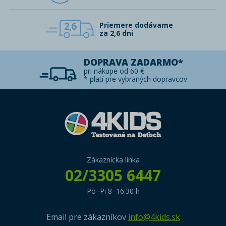
2,6
Priemere dodávame
za 2,6 dni
DOPRAVA ZADARMO*
pri nákupe od 60 €
* platí pre vybraných dopravcov
Zákaznícka linka
02/3305 6447
Po–Pi 8–16:30 h
Email pre zákazníkov
info@4kids.sk