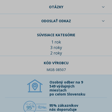
OTÁZKY
ODOSLAŤ ODKAZ
SÚVISIACE KATEGÓRIE
1 rok
3 roky
2 roky
KÓD VÝROBCU
MGB 08507
Osobný odber na 9
549 výdajných
miestach
po celom Slovensku
95% zákazníkov
95
nás doporučuje