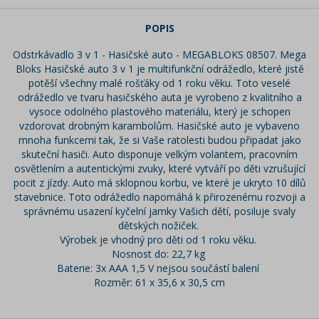
POPIS
Odstrkávadlo 3 v 1 - Hasičské auto - MEGABLOKS 08507. Mega
Bloks Hasičské auto 3 v 1 je multifunkční odrážedlo, které jistě
potěší všechny malé rošťáky od 1 roku věku. Toto veselé
odrážedlo ve tvaru hasičského auta je vyrobeno z kvalitního a
vysoce odolného plastového materiálu, který je schopen
vzdorovat drobným karambolům. Hasičské auto je vybaveno
mnoha funkcemi tak, že si Vaše ratolesti budou připadat jako
skuteční hasiči. Auto disponuje velkým volantem, pracovním
osvětlením a autentickými zvuky, které vytváří po děti vzrušující
pocit z jízdy. Auto má sklopnou korbu, ve které je ukryto 10 dílů
stavebnice. Toto odrážedlo napomáhá k přirozenému rozvoji a
správnému usazení kyčelní jamky Vašich dětí, posiluje svaly
dětských nožiček.
Výrobek je vhodný pro děti od 1 roku věku.
Nosnost do: 22,7 kg
Baterie: 3x AAA 1,5 V nejsou součástí balení
Rozměr: 61 x 35,6 x 30,5 cm