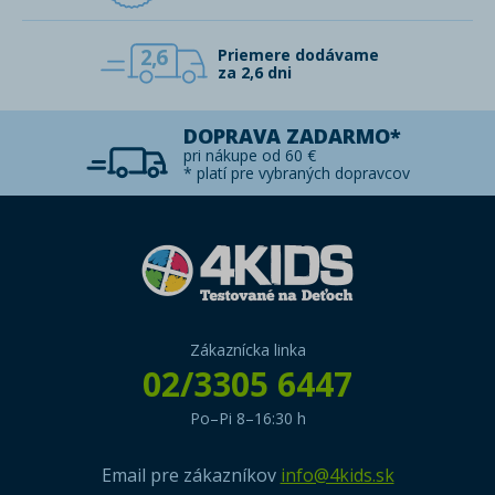
2,6
Priemere dodávame
za 2,6 dni
DOPRAVA ZADARMO*
pri nákupe od 60 €
* platí pre vybraných dopravcov
Zákaznícka linka
02/3305 6447
Po–Pi 8–16:30 h
Email pre zákazníkov
info@4kids.sk