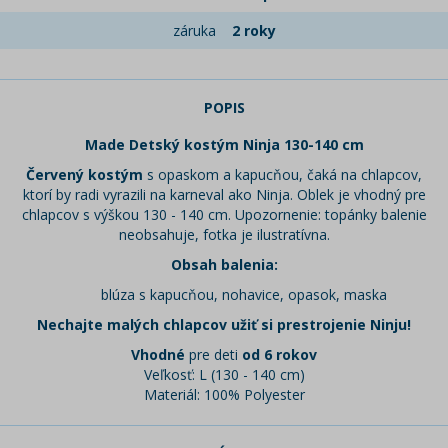
záruka
2 roky
POPIS
Made Detský kostým Ninja 130-140 cm
Červený kostým
s opaskom a kapucňou, čaká na chlapcov,
ktorí by radi vyrazili na karneval ako Ninja. Oblek je vhodný pre
chlapcov s výškou 130 - 140 cm. Upozornenie: topánky balenie
neobsahuje, fotka je ilustratívna.
Obsah balenia:
blúza s kapucňou, nohavice, opasok, maska
Nechajte malých chlapcov užiť si prestrojenie Ninju!
Vhodné
pre deti
od 6 rokov
Veľkosť: L (130 - 140 cm)
Materiál: 100% Polyester