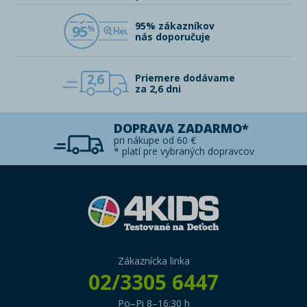
95% zákazníkov
95
nás doporučuje
2,6
Priemere dodávame
za 2,6 dni
DOPRAVA ZADARMO*
pri nákupe od 60 €
* platí pre vybraných dopravcov
Zákaznícka linka
02/3305 6447
Po–Pi 8–16:30 h