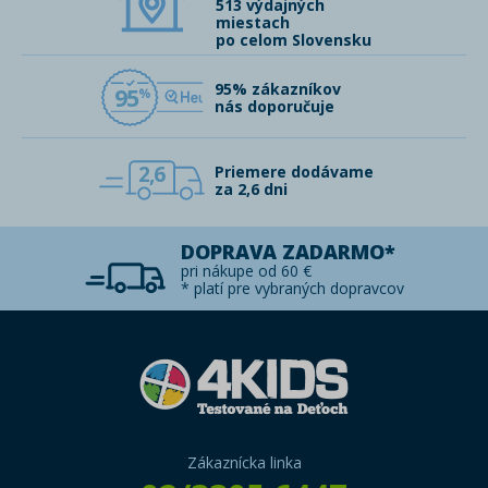
513 výdajných
miestach
po celom Slovensku
95% zákazníkov
95
nás doporučuje
2,6
Priemere dodávame
za 2,6 dni
DOPRAVA ZADARMO*
pri nákupe od 60 €
* platí pre vybraných dopravcov
Zákaznícka linka