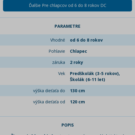
Ďalšie Pre chlapcov od 6 do 8 rokov DC
PARAMETRE
Vhodné
od 6 do 8 rokov
Pohlavie
Chlapec
záruka
2 roky
Vek
Predškolák (3-5 rokov),
Školák (6-11 let)
výška dieťaťa do
130 cm
výška dieťaťa od
120 cm
POPIS