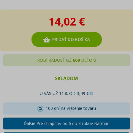
14,02 €
PRIDAŤ DO KOŠÍKA
ROBÍ RADOSŤ UŽ
609
DEŤOM
SKLADOM
U VÁS UŽ 11.8. OD 3,49 €
100 dní na vrátenie tovaru
Ďalšie Pre chlapcov od 6 do 8 rokov Batman