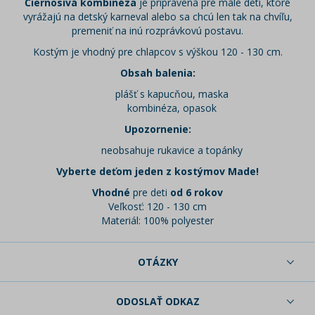
Čiernosivá kombinéza
je pripravená pre malé deti, ktoré
vyrážajú na detský karneval alebo sa chcú len tak na chvíľu,
premeniť na inú rozprávkovú postavu.
Kostým je vhodný pre chlapcov s výškou 120 - 130 cm.
Obsah balenia:
plášť s kapucňou, maska
kombinéza, opasok
Upozornenie:
neobsahuje rukavice a topánky
Vyberte deťom jeden z kostýmov Made!
Vhodné
pre deti
od 6 rokov
Veľkosť: 120 - 130 cm
Materiál: 100% polyester
OTÁZKY
ODOSLAŤ ODKAZ