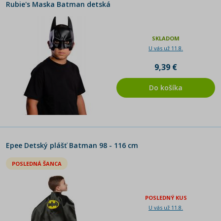
Rubie's Maska Batman detská
SKLADOM
U vás už 11.8.
9,39 €
Do košíka
Epee Detský plášť Batman 98 - 116 cm
POSLEDNÁ ŠANCA
POSLEDNÝ KUS
U vás už 11.8.