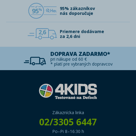
95% zákazníkov
95
nás doporučuje
2,6
Priemere dodávame
za 2,6 dni
DOPRAVA ZADARMO*
pri nákupe od 60 €
* platí pre vybraných dopravcov
Zákaznícka linka
02/3305 6447
Po–Pi 8–16:30 h