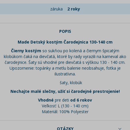
záruka
2 roky
POPIS
Made Detský kostým Čarodejnica 130-140 cm
Čierny kostým
so sukňou po kolená a čiernym špicatým
klobúkom čaká na dievčatá, ktoré by rady vyrazili na karneval ako
čarodejnice. Šaty sú vhodné pre dievčatá s výškou 130 - 140 cm.
Upozornenie: topánky a metlu balenie neobsahuje, fotka je
ilustratívna.
šaty, klobúk
Nechajte malé slečny, užiť si čarodejné prestrojenie!
Vhodné
pre deti
od 6 rokov
Veľkosť: L (130 - 140 cm)
Materiál: 100% Polyester
OTÁZKY