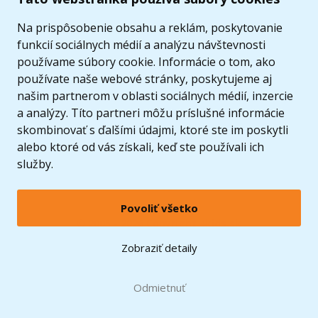
Ponuka
Na prispôsobenie obsahu a reklám, poskytovanie
funkcií sociálnych médií a analýzu návštevnosti
používame súbory cookie. Informácie o tom, ako
používate naše webové stránky, poskytujeme aj
našim partnerom v oblasti sociálnych médií, inzercie
a analýzy. Títo partneri môžu príslušné informácie
skombinovať s ďalšími údajmi, ktoré ste im poskytli
alebo ktoré od vás získali, keď ste používali ich
služby.
Povoliť všetko
© 2005 - 2026 Copyright 4kids.sk
LEGO, logo LEGO a minifigúrka sú ochrannými známkami spoločnosti LEGO Group. ©
Zobraziť detaily
2024 The LEGO Group.
Tieto internetové stránky používajú súbory cookie. Viac informácií
tu
.
Doprava zadarmo
Odmietnuť
pri nákupe od
60 €*
Zobraziť verziu pre desktop
Hračky môžete mať už
12.8.
* platí pre vybraných dopravcov