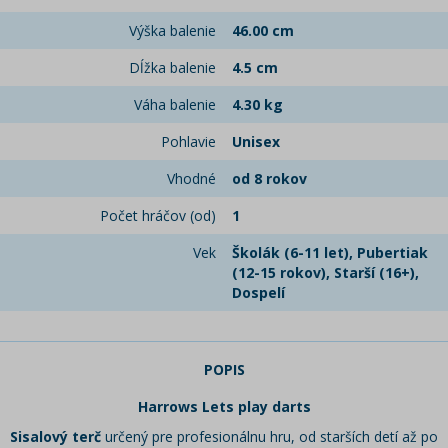
Výška balenie
46.00 cm
Dĺžka balenie
4.5 cm
Váha balenie
4.30 kg
Pohlavie
Unisex
Vhodné
od 8 rokov
Počet hráčov (od)
1
Vek
Školák (6-11 let), Pubertiak
(12-15 rokov), Starší (16+),
Dospelí
POPIS
Harrows Lets play darts
Sisalový terč
určený pre profesionálnu hru, od starších detí až po