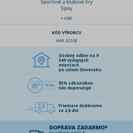
Športové a klubové hry
Šípky
viac
»
KÓD VÝROBCU
HAR 32108
Osobný odber na 9
549 výdajných
miestach
po celom Slovensku
95% zákazníkov
95
nás doporučuje
2,6
Priemere dodávame
za 2,6 dni
DOPRAVA ZADARMO*
pri nákupe od 60 €