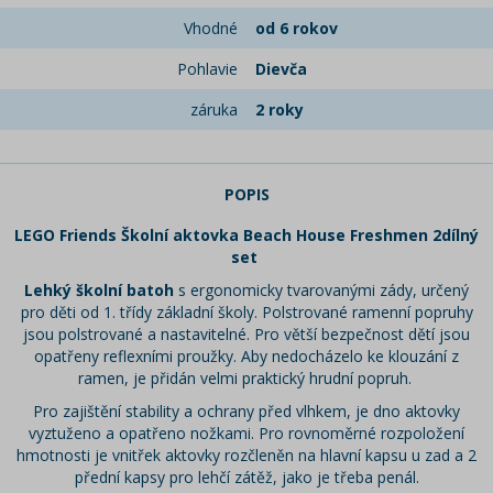
Vhodné
od 6 rokov
Pohlavie
Dievča
záruka
2 roky
POPIS
LEGO Friends Školní aktovka Beach House Freshmen 2dílný
set
Lehký školní batoh
s ergonomicky tvarovanými zády, určený
pro děti od 1. třídy základní školy. Polstrované ramenní popruhy
jsou polstrované a nastavitelné. Pro větší bezpečnost dětí jsou
opatřeny reflexními proužky. Aby nedocházelo ke klouzání z
ramen, je přidán velmi praktický hrudní popruh.
Pro zajištění stability a ochrany před vlhkem, je dno aktovky
vyztuženo a opatřeno nožkami. Pro rovnoměrné rozpoložení
hmotnosti je vnitřek aktovky rozčleněn na hlavní kapsu u zad a 2
přední kapsy pro lehčí zátěž, jako je třeba penál.