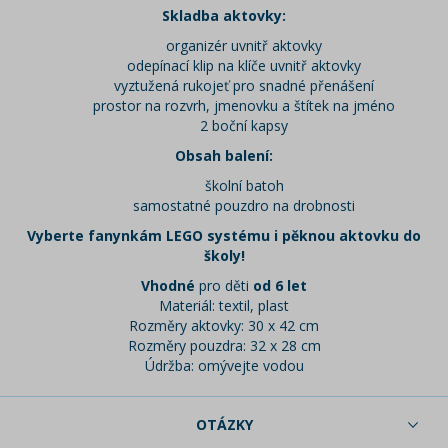
Skladba aktovky:
organizér uvnitř aktovky
odepínací klip na klíče uvnitř aktovky
vyztužená rukojeť pro snadné přenášení
prostor na rozvrh, jmenovku a štítek na jméno
2 boční kapsy
Obsah balení:
školní batoh
samostatné pouzdro na drobnosti
Vyberte fanynkám LEGO systému i pěknou aktovku do
školy!
Vhodné
pro děti
od 6 let
Materiál: textil, plast
Rozměry aktovky: 30 x 42 cm
Rozměry pouzdra: 32 x 28 cm
Údržba: omývejte vodou
OTÁZKY