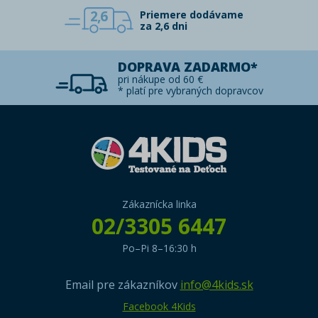
2,6
Priemere dodávame
za 2,6 dni
DOPRAVA ZADARMO*
pri nákupe od 60 €
* platí pre vybraných dopravcov
Zákaznícka linka
02/3305 6447
Po–Pi 8–16:30 h
Email pre zákazníkov
info@4kids.sk
Facebook 4Kids