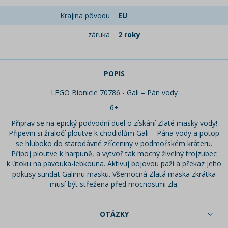
Krajina pôvodu
EU
záruka
2 roky
POPIS
LEGO Bionicle 70786 - Gali – Pán vody
6+
Připrav se na epický podvodní duel o získání Zlaté masky vody!
Připevni si žraločí ploutve k chodidlům Gali – Pána vody a potop
se hluboko do starodávné zříceniny v podmořském kráteru.
Připoj ploutve k harpuně, a vytvoř tak mocný živelný trojzubec
k útoku na pavouka-lebkouna. Aktivuj bojovou paži a překaz jeho
pokusy sundat Galimu masku. Všemocná Zlatá maska zkrátka
musí být střežena před mocnostmi zla.
OTÁZKY