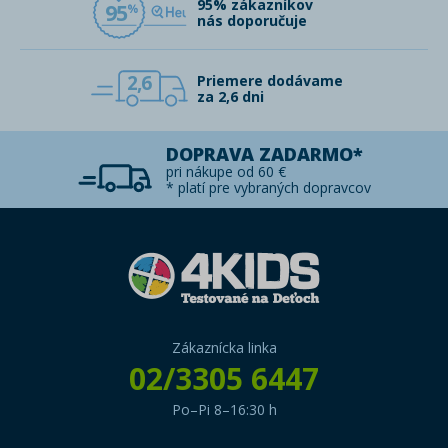
95% zákazníkov
95
nás doporučuje
2,6
Priemere dodávame
za 2,6 dni
DOPRAVA ZADARMO*
pri nákupe od 60 €
* platí pre vybraných dopravcov
Zákaznícka linka
02/3305 6447
Po–Pi 8–16:30 h