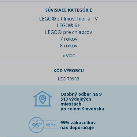
SÚVISIACE KATEGÓRIE
LEGO® z filmov, hier a TV
LEGO® 6+
LEGO® pre chlapcov
7 rokov
8 rokov
viac
»
KÓD VÝROBCU
LEG 70903
Osobný odber na 9
513 výdajných
miestach
po celom Slovensku
95% zákazníkov
95
nás doporučuje