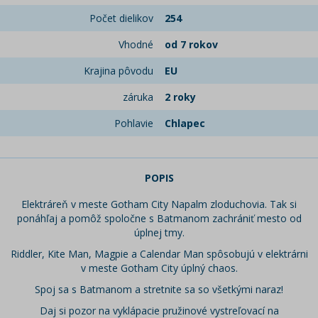
Počet dielikov
254
Vhodné
od 7 rokov
Krajina pôvodu
EU
záruka
2 roky
Pohlavie
Chlapec
POPIS
Elektráreň v meste Gotham City Napalm zloduchovia. Tak si
ponáhľaj a pomôž spoločne s Batmanom zachrániť mesto od
úplnej tmy.
Riddler, Kite Man, Magpie a Calendar Man spôsobujú v elektrárni
v meste Gotham City úplný chaos.
Spoj sa s Batmanom a stretnite sa so všetkými naraz!
Daj si pozor na vyklápacie pružinové vystreľovací na