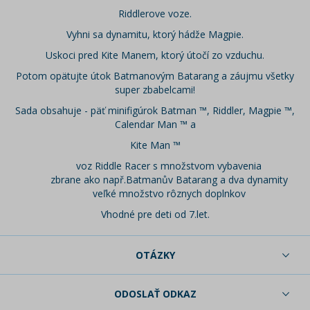
Riddlerove voze.
Vyhni sa dynamitu, ktorý hádže Magpie.
Uskoci pred Kite Manem, ktorý útočí zo vzduchu.
Potom opätujte útok Batmanovým Batarang a záujmu všetky
super zbabelcami!
Sada obsahuje - päť minifigúrok Batman ™, Riddler, Magpie ™,
Calendar Man ™ a
Kite Man ™
voz Riddle Racer s množstvom vybavenia
zbrane ako např.Batmanův Batarang a dva dynamity
veľké množstvo rôznych doplnkov
Vhodné pre deti od 7.let.
OTÁZKY
ODOSLAŤ ODKAZ