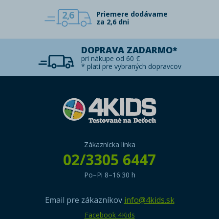
2,6
Priemere dodávame
za 2,6 dni
DOPRAVA ZADARMO*
pri nákupe od 60 €
* platí pre vybraných dopravcov
Zákaznícka linka
02/3305 6447
Po–Pi 8–16:30 h
Email pre zákazníkov
info@4kids.sk
Facebook 4Kids